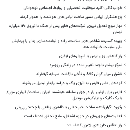
خواب کافی؛ کلید موفقیت تحصیلی و روابط اجتماعی نوجوانان
پژوهشگران ایرانی مسیر ساخت لباس‌های هوشمند را هموار کردند
مهار موج تعدیل نیروی شرکت‌های فناور پس از جنگ با تزریق ۱۴۰ میلیارد
تومان
بهبود گسترده شاخص‌های سلامت، رفاه و توانمندسازی زنان با پیمایش
ملی سلامت خانواده هند
راز کاهش وزن ایمن با آمپول‌های لاغری
تمرکز بیشتر با چند تغییر ساده در زندگی روزمره
ناشران میان گرانی کاغذ و تأخیر بازگشت سرمایه گرفتارند
کودهای دامی فارس به انرژی پاک و درآمد پایدار تبدیل می‌شوند
فارس برای اولین بار در جهان سامانه هوشمند آبیاری ساخت/ آبیاری مزارع
با یک کلیک و اپلیکیشن موبایل
رکورد نگران‌کننده ساخت خبر جعلی با ظاهری واقعی با چت‌جی‌پی‌تی
فعالیت‌های جزیره‌ای در حوزه اشتغال، مانع تحقق اهداف است
راز تناقض داروهای لاغری کشف شد