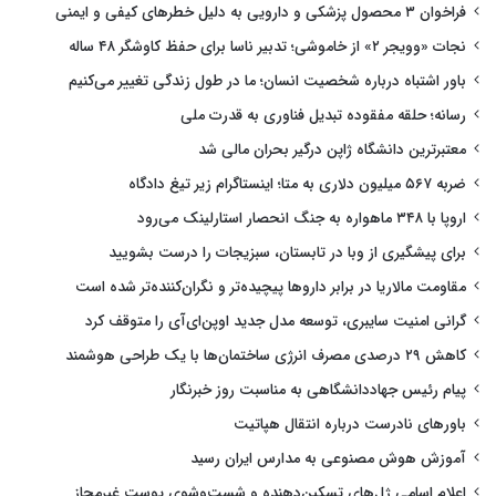
فراخوان ۳ محصول پزشکی و دارویی به دلیل خطرهای کیفی و ایمنی
نجات «وویجر ۲» از خاموشی؛ تدبیر ناسا برای حفظ کاوشگر ۴۸ ساله
باور اشتباه درباره شخصیت انسان؛ ما در طول زندگی تغییر می‌کنیم
رسانه؛ حلقه مفقوده تبدیل فناوری به قدرت ملی
معتبرترین دانشگاه ژاپن درگیر بحران مالی شد
ضربه ۵۶۷ میلیون دلاری به متا؛ اینستاگرام زیر تیغ دادگاه
اروپا با ۳۴۸ ماهواره به جنگ انحصار استارلینک می‌رود
برای پیشگیری از وبا در تابستان، سبزیجات را درست بشویید
مقاومت مالاریا در برابر داروها پیچیده‌تر و نگران‌کننده‌تر شده است
گرانی امنیت سایبری، توسعه مدل جدید اوپن‌ای‌آی را متوقف کرد
کاهش ۲۹ درصدی مصرف انرژی ساختمان‌ها با یک طراحی هوشمند
پیام رئیس جهاددانشگاهی به مناسبت روز خبرنگار
باورهای نادرست درباره انتقال هپاتیت
آموزش هوش مصنوعی به مدارس ایران رسید
اعلام اسامی ژل‌های تسکین‌دهنده و شست‌وشوی پوست غیرمجاز