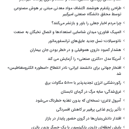
طراحی پلتفرم هوشمند اکتشاف مواد معدنی مبتنی بر هوش مصنوعی
توسط محقق دانشگاه صنعتی امیرکبیر
چرا مردم اخبار جعلی را باور و بازنشر می‌کنند؟
المپیک فناوری؛ میدان شناسایی استعدادها و اتصال نخبگان به صنعت
نانوسیالات؛ نسل جدید عایق‌های ترانسفورماتور
هشدار کمبود داروی هموفیلی و در خطر بودن جان بیماران
آمریکا مدل «دکتری صنعتی» را آزمایش می کند
افتخار جهانی برای دانشمند ایرانی؛ نادر انقطاع «اسطوره الکترومغناطیس»
شد
رکوردشکنی انرژی تجدیدپذیر با ۵۸۰۰ مگاوات برق
غرق‌شدگی؛ سایه مرگ در گرمای تابستان
آمپول لاغری؛ نسخه‌ای که بدون تغذیه خطرناک می‌شود
تأثیر رژیم غذایی پرفیبر بر کاهش افسردگی
اقتدار دانش‌بنیان‌ها در گروی حضور پایدار در بازار
پایش لحظه‌ای داروی پارکینسون با یک حسگر بدون باتری