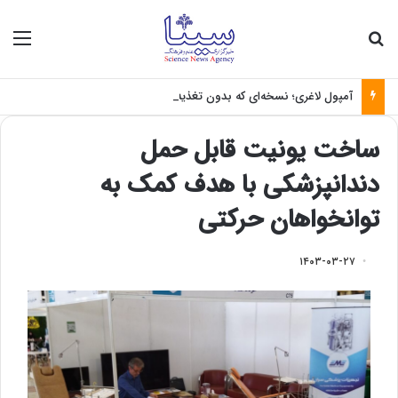
جستجو برای
منو
آمپول لاغری؛ نسخه‌ای که بدون تغذیه خطرناک می‌شود
ساخت یونیت قابل حمل
دندانپزشکی با هدف کمک به
توانخواهان حرکتی
۱۴۰۳-۰۳-۲۷