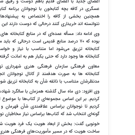
اعضای جدید با اعضای قدیم باهم دوست و رفیق شو
عسگری در کافه بچه کتابخون با نوجوانان برنامه کتابخ
همچنین بخشی از کافه را اختصاص به پیشنهادهای ن
نتوانسته اند خریداری کنند درحالی که دوست دارند این ک
وی ادامه داد: مسأله عمده‌ای که در منابع کتابخانه ه
بوده که ۷۰ درصد منابع قدیمی است درحالی که ب
کتابخانه تزریق می‌شود اما متناسب با نیاز و خو
کتابخانه ها وجود دارد که حتی یکبار هم به امانت گرفت
معاون فرهنگی سازمان فرهنگی هنری شهرداری تهرا
کتابخانه ها به صورت هدفمند از کانال نوجوانان انج
مدنظرشان متناسب با ذائقه شأن به کتابخانه تزریق شود
وی افزود: دی ماه سال گذشته همزمان با سالگرد شهادت 
کردیم. بر این اساس مجموعه‌ای از کتاب‌ها با موضوع از 
کردیم تا نوجوانان براساس علاقمندی شأن قهرمان و 
گونه‌ای انتخاب شد که کتاب‌ها براساس نیاز مخاطبان نو
خونویی گفت: بخش از ابعاد هویت یک فرد هویت شغ
ساخت هویت که در مسیر مأموریت‌های فرهنگی هنری س