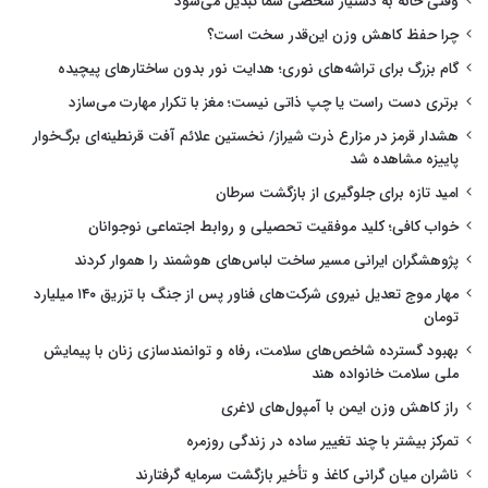
وقتی خانه به دستیار شخصی شما تبدیل می‌شود
چرا حفظ کاهش وزن این‌قدر سخت است؟
گام بزرگ برای تراشه‌های نوری؛ هدایت نور بدون ساختارهای پیچیده
برتری دست راست یا چپ ذاتی نیست؛ مغز با تکرار مهارت می‌سازد
هشدار قرمز در مزارع ذرت شیراز/ نخستین علائم آفت قرنطینه‌ای برگ‌خوار
پاییزه مشاهده شد
امید تازه برای جلوگیری از بازگشت سرطان
خواب کافی؛ کلید موفقیت تحصیلی و روابط اجتماعی نوجوانان
پژوهشگران ایرانی مسیر ساخت لباس‌های هوشمند را هموار کردند
مهار موج تعدیل نیروی شرکت‌های فناور پس از جنگ با تزریق ۱۴۰ میلیارد
تومان
بهبود گسترده شاخص‌های سلامت، رفاه و توانمندسازی زنان با پیمایش
ملی سلامت خانواده هند
راز کاهش وزن ایمن با آمپول‌های لاغری
تمرکز بیشتر با چند تغییر ساده در زندگی روزمره
ناشران میان گرانی کاغذ و تأخیر بازگشت سرمایه گرفتارند