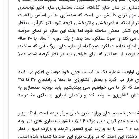
ه سدسازی در سال های گذشته، گفت: سدسازی های اخیر توانمندی
. مهم ترین دلیلش این است که سدسازی ها بر اساس واقعیت
از اینکه به ثمربخشی و اثربخشی توجه شود، تنها کارآیی مدنظر
ترین شکل ممکن ساخته شود اما اینکه این سازه در کجای حوضه
آبخیز قرار می گیرد و چه روندی در حوضه آبخیز ایجاد می کند و اصولا عملکرد سد بعد از یک دوره ۱۰ ساله یا ۲۰ ساله
جازه نداده عملکرد هیچکدام از سازه های بزرگ آبی که ساخته،
 درصد از اهدافی که برای طراحی سد در نظر گرفته شده، عملا
زی اولویت شماره یک ما نیست چون خود دوستان اعلام می کنند
که بیش از ۹۰ درصد آب کشور در اختیار بخش کشاورزی قرار می گیرد و بخش کشاورزی ما عملا با راندمان ۳۰ تا ۳۵
سد که اگر ما می خواهیم ملی بیندیشیم باید بودجه سدسازی به
بخش کشاورزی انتقال پیدا کند، از نظر نرم افزاری بخش کشاورزی ما رشد کند و راندمان آبیاری به بالای ۶۰ درصد
ه در تصمیم های وزارت نیرو خیلی موثر بوده است. اینکه وزیر
نیرو برای اولین بار اعلام کرده که ما در سدسازی افراط کردیم و مهم ترین دلیل مرگ ۴ تالاب کشور سدسازی های بی رویه
بوده است و معاون وزیر نیرو هم اعلام کرده که ساخت ۱۲۰ سد را به وزارت نیرو تحمیل کردند و وزارت نیرو از نظر
دهنده این است که در وزارت نیرو این صداها شنیده شده است.