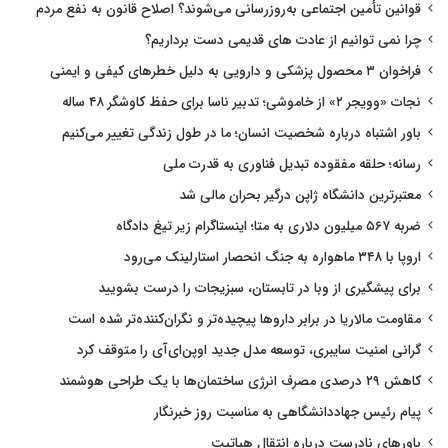
قوانین تأمین اجتماعی به‌روزرسانی می‌شوند؟ اصلاح قانون به نفع مردم
چرا نمی توانیم از عادت های قدیمی دست برداریم؟
فراخوان ۳ محصول پزشکی و دارویی به دلیل خطرهای کیفی و ایمنی
نجات «وویجر ۲» از خاموشی؛ تدبیر ناسا برای حفظ کاوشگر ۴۸ ساله
باور اشتباه درباره شخصیت انسان؛ ما در طول زندگی تغییر می‌کنیم
رسانه؛ حلقه مفقوده تبدیل فناوری به قدرت ملی
معتبرترین دانشگاه ژاپن درگیر بحران مالی شد
ضربه ۵۶۷ میلیون دلاری به متا؛ اینستاگرام زیر تیغ دادگاه
اروپا با ۳۴۸ ماهواره به جنگ انحصار استارلینک می‌رود
برای پیشگیری از وبا در تابستان، سبزیجات را درست بشویید
مقاومت مالاریا در برابر داروها پیچیده‌تر و نگران‌کننده‌تر شده است
گرانی امنیت سایبری، توسعه مدل جدید اوپن‌ای‌آی را متوقف کرد
کاهش ۲۹ درصدی مصرف انرژی ساختمان‌ها با یک طراحی هوشمند
پیام رئیس جهاددانشگاهی به مناسبت روز خبرنگار
باورهای نادرست درباره انتقال هپاتیت