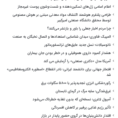
اعلام اسامی ژل‌های تسکین‌دهنده و شست‌وشوی پوست غیرمجاز
طراحی پلتفرم هوشمند اکتشاف مواد معدنی مبتنی بر هوش مصنوعی
توسط محقق دانشگاه صنعتی امیرکبیر
چرا مردم اخبار جعلی را باور و بازنشر می‌کنند؟
المپیک فناوری؛ میدان شناسایی استعدادها و اتصال نخبگان به صنعت
نانوسیالات؛ نسل جدید عایق‌های ترانسفورماتور
هشدار کمبود داروی هموفیلی و در خطر بودن جان بیماران
آمریکا مدل «دکتری صنعتی» را آزمایش می کند
افتخار جهانی برای دانشمند ایرانی؛ نادر انقطاع «اسطوره الکترومغناطیس»
شد
رکوردشکنی انرژی تجدیدپذیر با ۵۸۰۰ مگاوات برق
غرق‌شدگی؛ سایه مرگ در گرمای تابستان
آمپول لاغری؛ نسخه‌ای که بدون تغذیه خطرناک می‌شود
تأثیر رژیم غذایی پرفیبر بر کاهش افسردگی
اقتدار دانش‌بنیان‌ها در گروی حضور پایدار در بازار