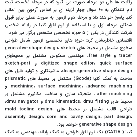
رقابت ها طی دو مرحله صورت می گیرد که در مرحله نخست، ثبت
نام کنندگان به ۶۰ سوال چهار گزینه ای بر اساس آزمون بین المللی
کتیا پاسخ خواهند داد و مرحله دوم آزمون به صورت عملی برای قبول
شدگان مرحله اول و با استفاده از نرم افزار کتیا در رایانه شخصی
شرکت کنندگان در یکی از ۵ حوزه تخصصی مشخص برگزار می شود.
اقتصادی خاطرنشان کرد: حوزه های تخصصی آزمون شامل طراحی
سطوح مشتمل بر محیط های generative shape design، sketch
tracer و free style، مهندسی معکوس مشتمل بر محیطهای
digitized shape editor، quick surface و sketch-part
design-generative shape design، ماشینکاری و تولید فایل های
ساخت به کمک کتیا (Gcode) مشتمل بر محیط های prismatic
machining، surface machining، ،advance machining و
lathe machining، متحرک سازی و ساخت مکانیزم مشتمل بر
محیط های dmu kinematics، dmu fitting و dmu navigator،
طراحی قالب مشتمل بر محیط های mold tooling design،
assembly design، core and cavity design، part design،
generative shape design خواهد بود.
کتیا ( CATIA) یک نرم افزار طراحی به کمک رایانه، مهندسی به کمک