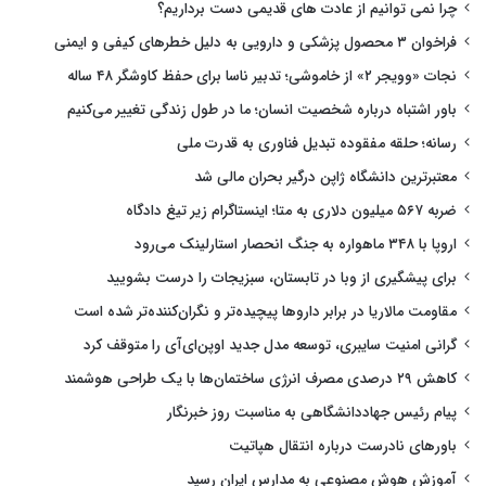
چرا نمی توانیم از عادت های قدیمی دست برداریم؟
فراخوان ۳ محصول پزشکی و دارویی به دلیل خطرهای کیفی و ایمنی
نجات «وویجر ۲» از خاموشی؛ تدبیر ناسا برای حفظ کاوشگر ۴۸ ساله
باور اشتباه درباره شخصیت انسان؛ ما در طول زندگی تغییر می‌کنیم
رسانه؛ حلقه مفقوده تبدیل فناوری به قدرت ملی
معتبرترین دانشگاه ژاپن درگیر بحران مالی شد
ضربه ۵۶۷ میلیون دلاری به متا؛ اینستاگرام زیر تیغ دادگاه
اروپا با ۳۴۸ ماهواره به جنگ انحصار استارلینک می‌رود
برای پیشگیری از وبا در تابستان، سبزیجات را درست بشویید
مقاومت مالاریا در برابر داروها پیچیده‌تر و نگران‌کننده‌تر شده است
گرانی امنیت سایبری، توسعه مدل جدید اوپن‌ای‌آی را متوقف کرد
کاهش ۲۹ درصدی مصرف انرژی ساختمان‌ها با یک طراحی هوشمند
پیام رئیس جهاددانشگاهی به مناسبت روز خبرنگار
باورهای نادرست درباره انتقال هپاتیت
آموزش هوش مصنوعی به مدارس ایران رسید