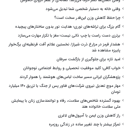
وقتی انسان‌ها کمتر حرف می‌زنند؛ نشانه‌ای از عصر انزوای خاموش
وقتی خانه به دستیار شخصی شما تبدیل می‌شود
چرا حفظ کاهش وزن این‌قدر سخت است؟
گام بزرگ برای تراشه‌های نوری؛ هدایت نور بدون ساختارهای پیچیده
برتری دست راست یا چپ ذاتی نیست؛ مغز با تکرار مهارت می‌سازد
هشدار قرمز در مزارع ذرت شیراز/ نخستین علائم آفت قرنطینه‌ای برگ‌خوار
پاییزه مشاهده شد
امید تازه برای جلوگیری از بازگشت سرطان
خواب کافی؛ کلید موفقیت تحصیلی و روابط اجتماعی نوجوانان
پژوهشگران ایرانی مسیر ساخت لباس‌های هوشمند را هموار کردند
مهار موج تعدیل نیروی شرکت‌های فناور پس از جنگ با تزریق ۱۴۰ میلیارد
تومان
بهبود گسترده شاخص‌های سلامت، رفاه و توانمندسازی زنان با پیمایش
ملی سلامت خانواده هند
راز کاهش وزن ایمن با آمپول‌های لاغری
تمرکز بیشتر با چند تغییر ساده در زندگی روزمره