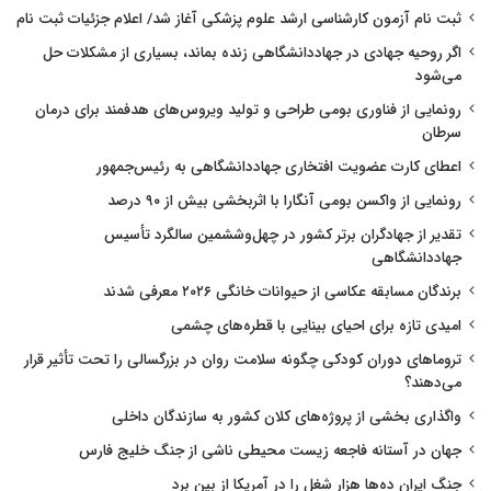
ثبت نام آزمون کارشناسی ارشد علوم پزشکی آغاز شد/ اعلام جزئیات ثبت نام
اگر روحیه جهادی در جهاددانشگاهی زنده بماند، بسیاری از مشکلات حل
می‌شود
رونمایی از فناوری بومی طراحی و تولید ویروس‌های هدفمند برای درمان
سرطان
اعطای کارت عضویت افتخاری جهاددانشگاهی به رئیس‌جمهور
رونمایی از واکسن بومی آنگارا با اثربخشی بیش از ۹۰ درصد
تقدیر از جهادگران برتر کشور در چهل‌وششمین سالگرد تأسیس
جهاددانشگاهی
برندگان مسابقه عکاسی از حیوانات خانگی ۲۰۲۶ معرفی شدند
امیدی تازه برای احیای بینایی با قطره‌های چشمی
تروماهای دوران کودکی چگونه سلامت روان در بزرگسالی را تحت تأثیر قرار
می‌دهند؟
واگذاری بخشی از پروژه‌های کلان کشور به سازندگان داخلی
جهان در آستانه فاجعه زیست محیطی ناشی از جنگ خلیج فارس
جنگ ایران ده‌ها هزار شغل را در آمریکا از بین برد