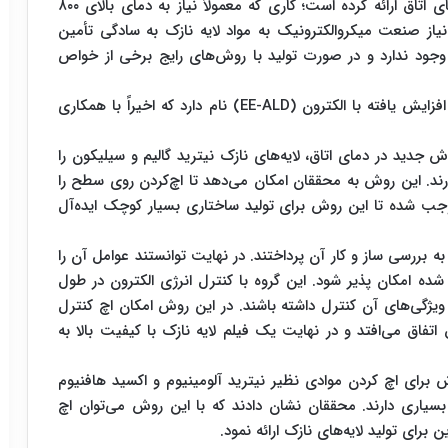
دارپا اخیراً روشی نوین برای سنتز لایه‌های نازک در دمای اتاق ارائه کرده است؛ کاری که معمولاً نیاز به دمای بالای ۸۰۰
یاز صنعت میکروالکترونیک به مواد لایه نازک به سادگی تأمین
وجود ندارد و در صورت تولید با روش‌های رایج برخی از خواص
این روش جدیدی که دارپا ارائه کرده، لایه نشانی اتمی افزایش یافته با الکترون (EE-ALD) نام دارد که اخیراً با همکاری
ش جدید در دمای اتاق، لایه‌های نازک نیترید گالیم و سیلیکون را
رند. این روش به محققان امکان می‌دهد تا اچ‌کردن روی سطح را
وجب شده تا این روش برای تولید ساختاری بسیار کوچک ایده‌آل
 مطرح شد و این گروه به بررسی ساز و کار آن پرداختند. در نهایت توانستند عوامل آن را
 شده امکان پذیر شود. این گروه با کنترل انرژی الکترون در طول
ایی و ویژگی‌های آن کنترل داشته باشند. در این روش امکان اچ کنترل
 اتفاق می‌افتد و در نهایت یک فیلم لایه نازک با کیفیت بالا به
ش برای اچ کردن موادی نظیر نیترید آلومینیوم و اکسید هافنیوم
بسیاری دارند. محققان نشان دادند که با این روش می‌توان اچ
 برای تولید لایه‌های نازک ارائه نمود.