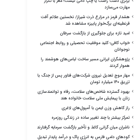
برتری دست راست یا چپ ذاتی نیست؛ مغز با تکرار
مهارت می‌سازد
هشدار قرمز در مزارع ذرت شیراز/ نخستین علائم آفت
قرنطینه‌ای برگ‌خوار پاییزه مشاهده شد
امید تازه برای جلوگیری از بازگشت سرطان
خواب کافی؛ کلید موفقیت تحصیلی و روابط اجتماعی
نوجوانان
پژوهشگران ایرانی مسیر ساخت لباس‌های هوشمند را
هموار کردند
مهار موج تعدیل نیروی شرکت‌های فناور پس از جنگ با
تزریق ۱۴۰ میلیارد تومان
بهبود گسترده شاخص‌های سلامت، رفاه و توانمندسازی
زنان با پیمایش ملی سلامت خانواده هند
راز کاهش وزن ایمن با آمپول‌های لاغری
تمرکز بیشتر با چند تغییر ساده در زندگی روزمره
ناشران میان گرانی کاغذ و تأخیر بازگشت سرمایه گرفتارند
کودهای دامی فارس به انرژی پاک و درآمد پایدار تبدیل