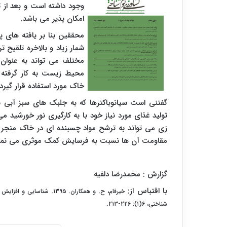
وجود داشته است و بعد از ت
امکان پذیر می باشد.
محققین بنا بر یافته های پ
شمار زیاد و بالاخره تلقیح 
مختلف می تواند به عنوان ی
محیط زیست به کار گرفته
خاک مورد استفاده قرار گیرد.
گفتنی است سیانوباکترها که به جلبک های سبز آبی نی
تولید غذای مورد نیاز خود با به کارگیری نور خورشید م
زی می تواند به ترشح مواد چسبنده ای در خاک منجر 
مقاومت آن ها نسبت به فرسایش کمک موثری می نمای
گزارش : محمدرضا دلفیه
با اقتباس از:
خیرفام، ح. و همکاران. ۹۵
شناختی، ۶(۱): ۲۲۶-۲۱۳.