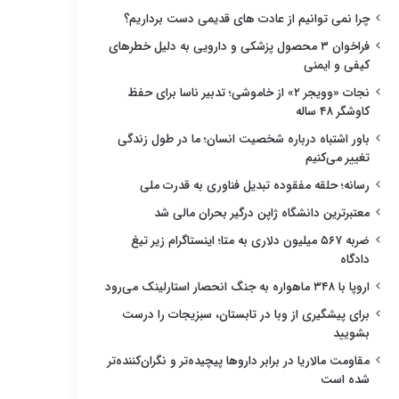
چرا نمی توانیم از عادت های قدیمی دست برداریم؟
فراخوان ۳ محصول پزشکی و دارویی به دلیل خطرهای
کیفی و ایمنی
نجات «وویجر ۲» از خاموشی؛ تدبیر ناسا برای حفظ
کاوشگر ۴۸ ساله
باور اشتباه درباره شخصیت انسان؛ ما در طول زندگی
تغییر می‌کنیم
رسانه؛ حلقه مفقوده تبدیل فناوری به قدرت ملی
معتبرترین دانشگاه ژاپن درگیر بحران مالی شد
ضربه ۵۶۷ میلیون دلاری به متا؛ اینستاگرام زیر تیغ
دادگاه
اروپا با ۳۴۸ ماهواره به جنگ انحصار استارلینک می‌رود
برای پیشگیری از وبا در تابستان، سبزیجات را درست
بشویید
مقاومت مالاریا در برابر داروها پیچیده‌تر و نگران‌کننده‌تر
شده است