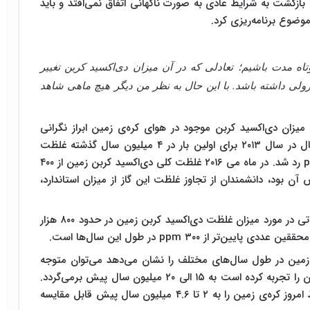
 دی‌اکسید کربن به زیر ۴۰۰ ppm باشیم. بازگشت به شرایط عادی به صورت ناگهانی اتفاق نمی‌افتد و باید
موضوع برنامه‌ریزی کرد.
تاه مدت باشیم؛ تعادلی که در آن میزان دی‌اکسید کربن تغییر
زولی داشته باشد. با این حال به نظر من دیگر هیچ ماهی شاهد
زان دی‌اکسید کربن موجود در هوای کره‌ی زمین ابراز نگرانی
کرده و پیش‌بینی‌های خود را اعلام کرده‌اند. به طور مثال در سال ۲۰۱۳ برای اولین بار در ۴ میلیون سال گذشته غلظت
دی‌اکسید کربن در منطقه‌ی قطب جنوب از مرز ۴۰۰ ppm رد شد. در ماه می ۲۰۱۶ غلظت کلی دی‌اکسید کربن زمین از ۴۰۰
هش آن بود، دانشمندان از تجاوز غلظت این گاز از میزان استاندارد،
دانشمندان با بررسی یخ‌های قطبی توانسته‌اند به اطلاعاتی در مورد میزان غلظت دی‌اکسید کربن زمین در حدود ۸۰۰ هزار
ز ۳۰۰ ppm در طول این سال‌ها است.
 اساس تحقیق دیگری در سال ۲۰۰۹ که میزان CO2 زمین در طول سال‌های مختلف را نشان می‌دهد می‌توان متوجه
شد، آخرین باری که زمین میزان بالایی از دی‌اکسید کربن را تجربه کرده است به ۱۵ الی ۲۰ میلیون سال پیش برمی‌گردد.
اگرچه تحقیق جدیدی که در سال ۲۰۱۱ منتشر شد، شرایط امروز کره‌ی زمین را به ۲ تا ۴.۶ میلیون سال پیش قابل مقایسه