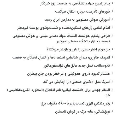
پیام رئیس جهاددانشگاهی به مناسبت روز خبرنگار
باورهای نادرست درباره انتقال هپاتیت
آموزش هوش مصنوعی به مدارس ایران رسید
اعلام اسامی ژل‌های تسکین‌دهنده و شست‌وشوی پوست غیرمجاز
طراحی پلتفرم هوشمند اکتشاف مواد معدنی مبتنی بر هوش مصنوعی
توسط محقق دانشگاه صنعتی امیرکبیر
چرا مردم اخبار جعلی را باور و بازنشر می‌کنند؟
المپیک فناوری؛ میدان شناسایی استعدادها و اتصال نخبگان به صنعت
نانوسیالات؛ نسل جدید عایق‌های ترانسفورماتور
هشدار کمبود داروی هموفیلی و در خطر بودن جان بیماران
آمریکا مدل «دکتری صنعتی» را آزمایش می کند
افتخار جهانی برای دانشمند ایرانی؛ نادر انقطاع «اسطوره الکترومغناطیس»
شد
رکوردشکنی انرژی تجدیدپذیر با ۵۸۰۰ مگاوات برق
غرق‌شدگی؛ سایه مرگ در گرمای تابستان