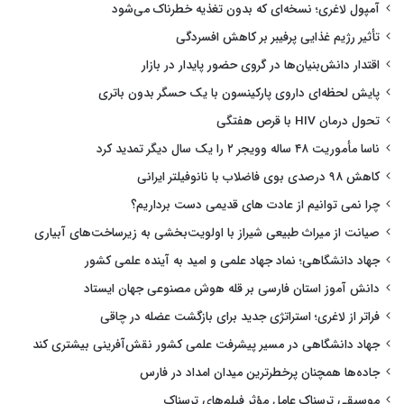
آمپول لاغری؛ نسخه‌ای که بدون تغذیه خطرناک می‌شود
تأثیر رژیم غذایی پرفیبر بر کاهش افسردگی
اقتدار دانش‌بنیان‌ها در گروی حضور پایدار در بازار
پایش لحظه‌ای داروی پارکینسون با یک حسگر بدون باتری
تحول درمان HIV با قرص هفتگی
ناسا مأموریت ۴۸ ساله وویجر ۲ را یک سال دیگر تمدید کرد
کاهش ۹۸ درصدی بوی فاضلاب با نانوفیلتر ایرانی
چرا نمی توانیم از عادت های قدیمی دست برداریم؟
صیانت از میراث طبیعی شیراز با اولویت‌بخشی به زیرساخت‌های آبیاری
جهاد دانشگاهی؛ نماد جهاد علمی و امید به آینده علمی کشور
دانش آموز استان فارسی بر قله هوش مصنوعی جهان ایستاد
فراتر از لاغری؛ استراتژی جدید برای بازگشت عضله در چاقی
جهاد دانشگاهی در مسیر پیشرفت علمی کشور نقش‌آفرینی بیشتری کند
جاده‌ها همچنان پرخطرترین میدان امداد در فارس
موسیقی ترسناک عامل مؤثر فیلم‌های ترسناک