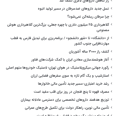
راز تناقض داروهای لاغری کشف شد
نسل جدید داروهای ضدسرطان در مسیر تولید انبوه
چرا سرطان ریشه‌کن نمی‌شود؟
کلاهبرداری ۲۵ میلیون دلاری با چهره جعلی، بزرگ‌ترین کلاهبرداری هوش
مصنوعی
از «دانشگاه» تا «شهر دانشجو» / برنامه‌ریزی برای تبدیل فارس به قطب
مهارت‌افزایی جنوب کشور
کشف راز ۳۰۰۰ ساله آشوریان
آغاز هوشمندسازی معادن ایران با کمک شرکت‌های فناور
رکورد جهانی میکروپلاستیک در هوای تهران؛ لاستیک خودروها متهم اصلی
استارشیپ و یک گام تازه به سوی سفرهای فضایی ارزان
رشد خرید اعتباری؛ مسیر جدید تأمین مالی خانوارها
مصرف قهوه تا پنج فنجان در روز برای قلب مفید است
توزیع هدفمند داروهای تخصصی برای دسترسی عادلانه بیماران
تأمین مالی نوین، راهکار دولت برای تکمیل طرح‌های عمرانی
امروز ماه میزبان یک برخورد فضایی غیرمنتظره است