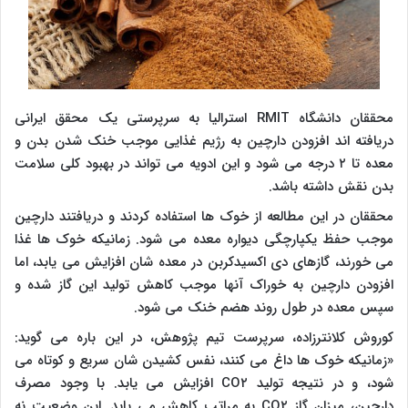
محققان دانشگاه
RMIT
استرالیا به سرپرستی یک محقق ایرانی
دریافته اند افزودن دارچین به رژیم غذایی موجب خنک شدن بدن و
معده تا ۲ درجه می شود و این ادویه می تواند در بهبود کلی سلامت
بدن نقش داشته باشد.
محققان در این مطالعه از خوک ها استفاده کردند و دریافتند دارچین
موجب حفظ یکپارچگی دیواره معده می شود. زمانیکه خوک ها غذا
می خورند، گازهای دی اکسیدکربن در معده شان افزایش می یابد، اما
افزودن دارچین به خوراک آنها موجب کاهش تولید این گاز شده و
سپس معده در طول روند هضم خنک می شود.
کوروش کلانترزاده، سرپرست تیم پژوهش، در این باره می گوید:
«زمانیکه خوک ها داغ می کنند، نفس کشیدن شان سریع و کوتاه می
شود، و در نتیجه تولید
CO۲
افزایش می یابد. با وجود مصرف
دارچین، میزان گاز
CO۲
به مراتب کاهش می یابد. این وضعیت نه