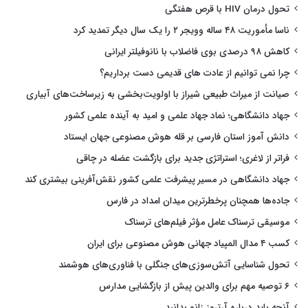
تحول درمان HIV با قرص هفتگی
ناسا مأموریت ۴۸ ساله وویجر ۲ را یک سال دیگر تمدید کرد
کاهش ۹۸ درصدی بوی فاضلاب با نانوفیلتر ایرانی
چرا نمی توانیم از عادت های قدیمی دست برداریم؟
صیانت از میراث طبیعی شیراز با اولویت‌بخشی به زیرساخت‌های آبیاری
جهاد دانشگاهی؛ نماد جهاد علمی و امید به آینده علمی کشور
دانش آموز استان فارسی بر قله هوش مصنوعی جهان ایستاد
فراتر از لاغری؛ استراتژی جدید برای بازگشت عضله در چاقی
جهاد دانشگاهی در مسیر پیشرفت علمی کشور نقش‌آفرینی بیشتری کند
جاده‌ها همچنان پرخطرترین میدان امداد در فارس
موسیقی ترسناک عامل مؤثر فیلم‌های ترسناک
کسب ۴ مدال المپیاد جهانی هوش مصنوعی برای ایران
تحول شناسایی آتش‌سوزی‌های جنگلی با فناوری‌های هوشمند
۶ توصیه مهم برای والدین پیش از بازگشایی مدارس
آنچه باید درباره آرتروز زانو بدانید