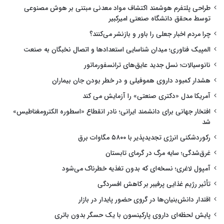
طراحی پلتفرم هوشمند اکتشاف مواد معدنی مبتنی بر هوش مصنوعی
توسط محقق دانشگاه صنعتی امیرکبیر
چرا مردم اخبار جعلی را باور و بازنشر می‌کنند؟
المپیک فناوری؛ میدان شناسایی استعدادها و اتصال نخبگان به صنعت
نانوسیالات؛ نسل جدید عایق‌های ترانسفورماتور
هشدار کمبود داروی هموفیلی و در خطر بودن جان بیماران
آمریکا مدل «دکتری صنعتی» را آزمایش می کند
افتخار جهانی برای دانشمند ایرانی؛ نادر انقطاع «اسطوره الکترومغناطیس»
شد
رکوردشکنی انرژی تجدیدپذیر با ۵۸۰۰ مگاوات برق
غرق‌شدگی؛ سایه مرگ در گرمای تابستان
آمپول لاغری؛ نسخه‌ای که بدون تغذیه خطرناک می‌شود
تأثیر رژیم غذایی پرفیبر بر کاهش افسردگی
اقتدار دانش‌بنیان‌ها در گروی حضور پایدار در بازار
پایش لحظه‌ای داروی پارکینسون با یک حسگر بدون باتری