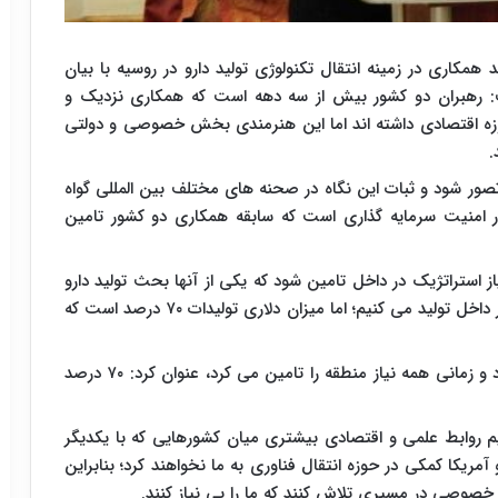
ن قاضی زاده هاشمی در مراسم انعقاد ۱۵ سند همکاری در زمینه انتقال تکنولوژی تولید دارو در روسیه با بیان
ت: رهبران دو کشور بیش از سه دهه است که همکاری نزدیک و
وزه اقتصادی داشته اند اما این هنرمندی بخش خصوصی و دولتی
.
تصور شود و ثبات این نگاه در صحنه های مختلف بین المللی گواه
امنیت سرمایه گذاری است که سابقه همکاری دو کشور تامین
یاز استراتژیک در داخل تامین شود که یکی از آنها بحث تولید دارو
بود؛ در حال حاضر نزدیک به ۹۶ درصد نیاز دارویی را در داخل تولید می کنیم؛ اما میزان دلاری تولیدات ۷۰ درصد است که
وی با بیان اینکه انستیتو پاستور یکصد سال قدمت دارد و زمانی همه نیاز منطقه را تامین می کرد، عنوان کرد: ۷۰ درصد
م روابط علمی و اقتصادی بیشتری میان کشورهایی که با یکدیگر
یکا کمکی در حوزه انتقال فناوری به ما نخواهند کرد؛ بنابراین
صوصی در مسیری تلاش کنند که ما را بی نیاز کنند.