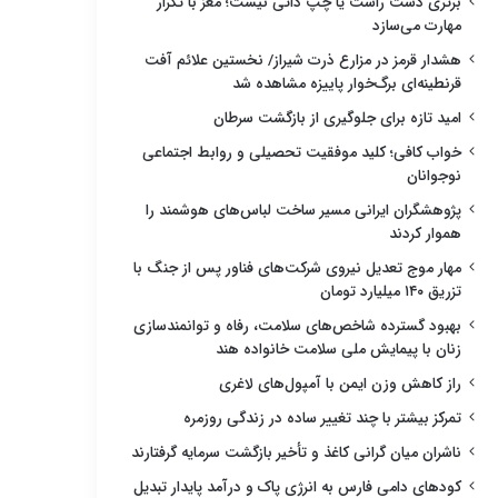
برتری دست راست یا چپ ذاتی نیست؛ مغز با تکرار
مهارت می‌سازد
هشدار قرمز در مزارع ذرت شیراز/ نخستین علائم آفت
قرنطینه‌ای برگ‌خوار پاییزه مشاهده شد
امید تازه برای جلوگیری از بازگشت سرطان
خواب کافی؛ کلید موفقیت تحصیلی و روابط اجتماعی
نوجوانان
پژوهشگران ایرانی مسیر ساخت لباس‌های هوشمند را
هموار کردند
مهار موج تعدیل نیروی شرکت‌های فناور پس از جنگ با
تزریق ۱۴۰ میلیارد تومان
بهبود گسترده شاخص‌های سلامت، رفاه و توانمندسازی
زنان با پیمایش ملی سلامت خانواده هند
راز کاهش وزن ایمن با آمپول‌های لاغری
تمرکز بیشتر با چند تغییر ساده در زندگی روزمره
ناشران میان گرانی کاغذ و تأخیر بازگشت سرمایه گرفتارند
کودهای دامی فارس به انرژی پاک و درآمد پایدار تبدیل