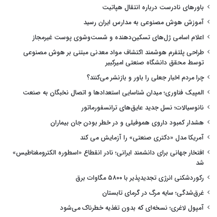
باورهای نادرست درباره انتقال هپاتیت
آموزش هوش مصنوعی به مدارس ایران رسید
اعلام اسامی ژل‌های تسکین‌دهنده و شست‌وشوی پوست غیرمجاز
طراحی پلتفرم هوشمند اکتشاف مواد معدنی مبتنی بر هوش مصنوعی
توسط محقق دانشگاه صنعتی امیرکبیر
چرا مردم اخبار جعلی را باور و بازنشر می‌کنند؟
المپیک فناوری؛ میدان شناسایی استعدادها و اتصال نخبگان به صنعت
نانوسیالات؛ نسل جدید عایق‌های ترانسفورماتور
هشدار کمبود داروی هموفیلی و در خطر بودن جان بیماران
آمریکا مدل «دکتری صنعتی» را آزمایش می کند
افتخار جهانی برای دانشمند ایرانی؛ نادر انقطاع «اسطوره الکترومغناطیس»
شد
رکوردشکنی انرژی تجدیدپذیر با ۵۸۰۰ مگاوات برق
غرق‌شدگی؛ سایه مرگ در گرمای تابستان
آمپول لاغری؛ نسخه‌ای که بدون تغذیه خطرناک می‌شود