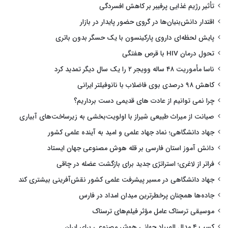
تأثیر رژیم غذایی پرفیبر بر کاهش افسردگی
اقتدار دانش‌بنیان‌ها در گروی حضور پایدار در بازار
پایش لحظه‌ای داروی پارکینسون با یک حسگر بدون باتری
تحول درمان HIV با قرص هفتگی
ناسا مأموریت ۴۸ ساله وویجر ۲ را یک سال دیگر تمدید کرد
کاهش ۹۸ درصدی بوی فاضلاب با نانوفیلتر ایرانی
چرا نمی توانیم از عادت های قدیمی دست برداریم؟
صیانت از میراث طبیعی شیراز با اولویت‌بخشی به زیرساخت‌های آبیاری
جهاد دانشگاهی؛ نماد جهاد علمی و امید به آینده علمی کشور
دانش آموز استان فارسی بر قله هوش مصنوعی جهان ایستاد
فراتر از لاغری؛ استراتژی جدید برای بازگشت عضله در چاقی
جهاد دانشگاهی در مسیر پیشرفت علمی کشور نقش‌آفرینی بیشتری کند
جاده‌ها همچنان پرخطرترین میدان امداد در فارس
موسیقی ترسناک عامل مؤثر فیلم‌های ترسناک
کسب ۴ مدال المپیاد جهانی هوش مصنوعی برای ایران