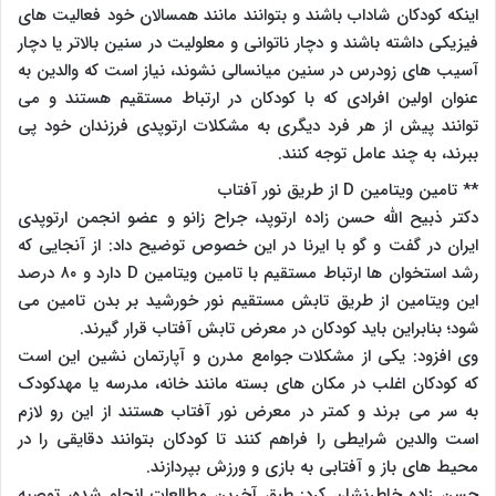
اینکه کودکان شاداب باشند و بتوانند مانند همسالان خود فعالیت های
فیزیکی داشته باشند و دچار ناتوانی و معلولیت در سنین بالاتر یا دچار
آسیب های زودرس در سنین میانسالی نشوند، نیاز است که والدین به
عنوان اولین افرادی که با کودکان در ارتباط مستقیم هستند و می
توانند پیش از هر فرد دیگری به مشکلات ارتوپدی فرزندان خود پی
ببرند، به چند عامل توجه کنند.
** تامین ویتامین D از طریق نور آفتاب
دکتر ذبیح الله حسن زاده ارتوپد، جراح زانو و عضو انجمن ارتوپدی
ایران در گفت و گو با ایرنا در این خصوص توضیح داد: از آنجایی که
رشد استخوان ها ارتباط مستقیم با تامین ویتامین D دارد و ۸۰ درصد
این ویتامین از طریق تابش مستقیم نور خورشید بر بدن تامین می
شود؛ بنابراین باید کودکان در معرض تابش آفتاب قرار گیرند.
وی افزود: یکی از مشکلات جوامع مدرن و آپارتمان نشین این است
که کودکان اغلب در مکان های بسته مانند خانه، مدرسه یا مهدکودک
به سر می برند و کمتر در معرض نور آفتاب هستند از این رو لازم
است والدین شرایطی را فراهم کنند تا کودکان بتوانند دقایقی را در
محیط های باز و آفتابی به بازی و ورزش بپردازند.
حسن زاده خاطرنشان کرد: طبق آخرین مطالعات انجام شده، توصیه