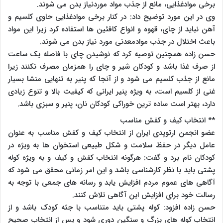
برخی موادغذایی، مانع از جذب مواد موردنیاز بدن می شوند.
وی در این مورد توضیح داد: در کنار برخی موادغذایی حاوی کلسیم و
آهن نباید از چای، قهوه و انواع کافئین ها استفاده کرد زیرا این مواد
باعث اختلال در جذب موادمعدنی مورد نیاز بدن می شوند.
حسن زاده همچنین توصیه کرد که نوشیدن چای با فاصله یک ساعت
از صرف غذا باشد و کودکان شیر و چای را همزمان مصرف نکنند زیرا
مانع از جذب کلسیم می شود و از آنجا که پنیر به تنهایی منشا بسیار
غنی از کلسیم است، به ویژه پنیر ایرانی که کیفیت بالا و تنوع زیادی
دارد، بهتر است ساده ترین خوراکی کودکان نان، پنیر و سبزی باشد.
** انتخاب کیف و کفش مناسب
عضو انجمن ارتوپدی ایران از انتخاب کیف و کفش مناسب به عنوان
عامل دیگر در حفظ سلامت و شکل طبیعی استخوان ها به ویژه در
کودکان نام برد و گفت: هرگونه انتخاب کفش و کیف و به ویژه کوله
پشتی باید با نظر کارشناسی باشد و این امر زمانی محقق می شود که
آگاهی های عموم مردم افزایش یابد و رسانه های جمعی با توجه به
رسالت خود برای افزایش این آگاهی تلاش کنند.
حسن زاده افزود: کوله پشتی باید متناسب با جثه کودک باشد و از
انتخاب کوله های بزرگ و سنگین دوری شود و پس از انتخاب صحیح