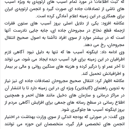
که 'ثبت اطلاعات' در مورد تمام آسیب های ارتوپدی به ویژه آسیب
های ناشی از تصادفات جاده ای صورت گیرد و انجمن ارتوپدی ایران
برای همکاری در این زمینه اعلام آمادگی کرده است.
عکاشه افزود: یکی از دلایل اصلی بروز آسیب های ستون فقرات
ازجمله قطع نخاع در مجروحان جاده ای، جابه جایی نادرست آنها
است که در بیشتر موارد از سوی افراد ناآشنا به اصول صحیح انتقال
مجروحان، رخ می دهد.
وی ادامه داد: اینگونه آسیب ها که تنها به دلیل نبود آگاهی لازم
اطرافیان در این زمینه برای فرد آسیب دیده ایجاد می شود، می تواند
تا آخر عمر او را درگیر کرده و هزینه های سنگین روانی و مالی بر بیمار
و اطرافیانش تحمیل کند.
عکاشه اظهار کرد: انتقال صحیح مجروحان تصادفات جاده ای نیز نیاز
به تدوین راهنمای (گایدلاین) ویژه ای در این زمینه دارد تا با انتشار آن
در مراکز درمانی و سازمان های دخیل مانند هلال احمر و همچنین
اطلاع رسانی در سطح رسانه های جمعی برای افزایش آگاهی مردم از
بروز اینگونه آسیب ها جلوگیری شود.
وی گفت: در صورتی که بودجه اندکی از سوی وزارت بهداشت در اختیار
انجمن های تخصصی قرار گیرد، متخصصان این حوزه می توانند