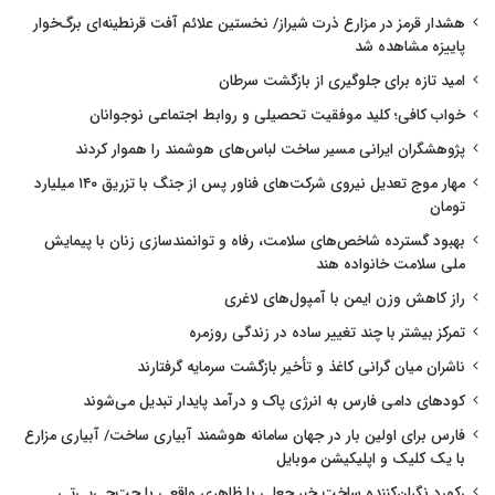
هشدار قرمز در مزارع ذرت شیراز/ نخستین علائم آفت قرنطینه‌ای برگ‌خوار
پاییزه مشاهده شد
امید تازه برای جلوگیری از بازگشت سرطان
خواب کافی؛ کلید موفقیت تحصیلی و روابط اجتماعی نوجوانان
پژوهشگران ایرانی مسیر ساخت لباس‌های هوشمند را هموار کردند
مهار موج تعدیل نیروی شرکت‌های فناور پس از جنگ با تزریق ۱۴۰ میلیارد
تومان
بهبود گسترده شاخص‌های سلامت، رفاه و توانمندسازی زنان با پیمایش
ملی سلامت خانواده هند
راز کاهش وزن ایمن با آمپول‌های لاغری
تمرکز بیشتر با چند تغییر ساده در زندگی روزمره
ناشران میان گرانی کاغذ و تأخیر بازگشت سرمایه گرفتارند
کودهای دامی فارس به انرژی پاک و درآمد پایدار تبدیل می‌شوند
فارس برای اولین بار در جهان سامانه هوشمند آبیاری ساخت/ آبیاری مزارع
با یک کلیک و اپلیکیشن موبایل
رکورد نگران‌کننده ساخت خبر جعلی با ظاهری واقعی با چت‌جی‌پی‌تی