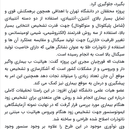
بگیرد، جلوگیری کرد.
پروژه محققان در دانشگاه تهران با اهدافی همچون برهمکنش قوی و
تمایل بسیار بالای آنتی­ژن-آنتی­بادی، استفاده از دو دسته آنتی­بادی
(شامل پلی­کلونال و منوکلونال) جهت قدرت تشخیص انتخابی بسیار
بالا، استفاده از سه روش قدرتمند (الکتروشیمی، شیمی لومینسانس و
تغییر ظرفیت خازنی) جهت تولید سیگنال و مقایسه عملکرد آن ها و
استفاده از نانوذرات طلا به عنوان نشانگر هایی که دارای خاصیت تولید
سیگنال بالا است به انجام رسیده است.
هدایت اله قورچیان مجری این پروژه گفت: هپاتیت ب بیماری واگیر
دار و ویروسی و از مشکلات کشور است که آشکارسازی و تشخیص به
موقع آن جان تعداد زیادی را میتواند نجات دهد همچنین این امر به
پیشگیری و درمان به موقع بیماری نیز کمک می کند.
عضو هیات علمی دانشگاه تهران افزود: در این راستا تحقیقات کاملی
درباره این بیماری انجام شد و روش های متعددی برای تشخیص زود
هنگام بیماری مورد بررسی قرار گرفت که در نهایت نمونه آزمایشگاهی
ایمونوسنسور جهت تشخیص زود هنگام ویروس هپاتیت ب مبتنی بر
نانوذرات اصلاح شده طراحی و ساخته شد.
وی نوآوری موجود در این طرح را علاوه بر وجود سنسور وجود