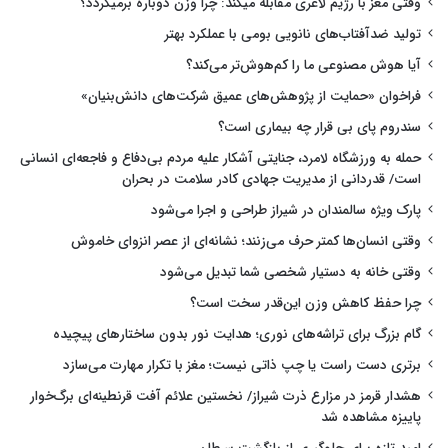
وقتی مغز با رژیم لاغری مقابله میکند: چرا وزن دوباره برمیگردد؟
تولید ضدآفتاب‌های نانویی بومی با عملکرد بهتر
آیا هوش مصنوعی ما را کم‌هوش‌تر می‌کند؟
فراخوان «حمایت از پژوهش‌های عمیق شرکت‌های دانش‌بنیان»
سندروم پای بی قرار چه بیماری است؟
حمله به ورزشگاه لامرد، جنایتی آشکار علیه مردم بی‌دفاع و فاجعه‌ای انسانی
است/ قدردانی از مدیریت جهادی کادر سلامت در بحران
پارک ویژه سالمندان در شیراز طراحی و اجرا می‌شود
وقتی انسان‌ها کمتر حرف می‌زنند؛ نشانه‌ای از عصر انزوای خاموش
وقتی خانه به دستیار شخصی شما تبدیل می‌شود
چرا حفظ کاهش وزن این‌قدر سخت است؟
گام بزرگ برای تراشه‌های نوری؛ هدایت نور بدون ساختارهای پیچیده
برتری دست راست یا چپ ذاتی نیست؛ مغز با تکرار مهارت می‌سازد
هشدار قرمز در مزارع ذرت شیراز/ نخستین علائم آفت قرنطینه‌ای برگ‌خوار
پاییزه مشاهده شد