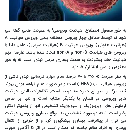
به طور معمول اصطلاح 'هپاتیت ویروسی' به عفونت هایی گفته می
شود که توسط حداقل چهار ویروس مختلف یعنی ویروس هپاتیت A
(هپاتیت عفونی)، ویروس هپاتیت B (هپاتیت سرمی)، عامل دلتا یا
ویروس های هپاتیت non-B و non-A ایجاد شده باشد. عارضه مهم
هپاتیت حاد، پیشرفت به سمت بیماری مزمن کبدی است که به طور
معکوس با سن ابتلا ارتباط دارد.
به نظر می­رسد که ۳۵ تا ۷۰ درصد تمام موارد نارسائی کبدی ناشی از
ویروس هپاتیت ب (HBV ) است و در صورت عدم فراهم بودن پیوند
کبد، مرگ و میر آن حدود ۸۰ درصد است. تظاهرات بالینی هپاتیت
های ویروسی در انسان با یکدیگر مشابه است و تنها بر اساس
آزمایش های ویرولوژیک و سرولوژیک تشخیص آنها از یکدیگر امکان
پذیر است. البته درصورت تشخیص به موقع بیماری ویروسی هپاتیت
می توان از پیشرفت بیماری پیشگیری کرد و از طرفی از انتقال
بیماری به افراد سالم جامعه که ممکن است در اثر نا آگاهی صورت