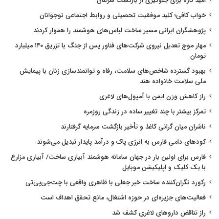
امید تازه برای جلوگیری از بازگشت سرطان
خواب کافی؛ کلید موفقیت تحصیلی و روابط اجتماعی نوجوانان
پژوهشگران ایرانی مسیر ساخت لباس‌های هوشمند را هموار کردند
مهار موج تعدیل نیروی شرکت‌های فناور پس از جنگ با تزریق ۱۴۰ میلیارد
تومان
بهبود گسترده شاخص‌های سلامت، رفاه و توانمندسازی زنان با پیمایش
ملی سلامت خانواده هند
راز کاهش وزن ایمن با آمپول‌های لاغری
تمرکز بیشتر با چند تغییر ساده در زندگی روزمره
ناشران میان گرانی کاغذ و تأخیر بازگشت سرمایه گرفتارند
کودهای دامی فارس به انرژی پاک و درآمد پایدار تبدیل می‌شوند
فارس برای اولین بار در جهان سامانه هوشمند آبیاری ساخت/ آبیاری مزارع
با یک کلیک و اپلیکیشن موبایل
رکورد نگران‌کننده ساخت خبر جعلی با ظاهری واقعی با چت‌جی‌پی‌تی
فعالیت‌های جزیره‌ای در حوزه اشتغال، مانع تحقق اهداف است
راز تناقض داروهای لاغری کشف شد