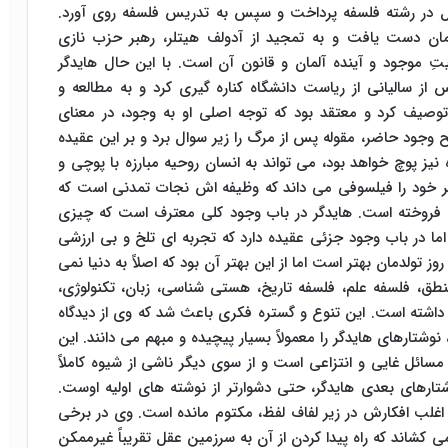
در رشته فلسفه پرداخت و سپس به تدریس فلسفه روی آورد.
مان دست یافت و به تمجید از آدولف هیتلر، رهبر حزب نازی
تِ موجود و آینده آلمان و قانون آن است. با این حال هایدگر
س از سالیانی از ریاست دانشگاه کناره‏ گیری کرد و به مطالعه و
صیف کرد و معتقد بود که توجه اصلی او به وجود، در معنای
ود حاضر، مقوله پس از مرگ را زیر سوال برد و بر این عقیده
 نیز پوچ خواهد بود، می‏ تواند به انسان روحیه مبارزه با پوچی و
خود را فیلسوفی می‏ داند که وظیفه ‏اش نجات تمدنی است که
ان فروخته است. هایدگر در باب وجود کلی معترف است که چیزی
ا در باب وجود جزئی عقیده دارد که تجربه‏ ای تلخ و بی‏ ارزشی
 تولدمان بهتر است اما از این بهتر آن بود که اصلاً به دنیا نمی‏
طق، فلسفه علم، فلسفه تاریخ، هستی‏ شناسی، زبان، تکنولوژی،
داشته است. این تنوع و گستره فکری باعث شد که وی از دیدگاه
نوشتارهای هایدگر را معمولاً بسیار پیچیده و مبهم می‏ دانند. این
مسائل غایى و انتزاعی است و از سوی دیگر ناشی از شیوه کاملاً
ارهای بعدی هایدگر، حتی دشوارتر از نوشته‏ های اولیه اوست.
ه اغلب افکارش در زیر لفاف لفظ، مکتوم مانده است. وی در برخی
می ‏کشاند که راه پیدا کردن از آن به سرزمین عقل تقریباً غیرممکن