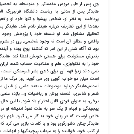
وی پس از طی دروس مقدماتی و متوسطه، به تحصیل 
هایدگر پس از مدتی به ریاست دانشگاه فرایبورگ آل
پرداخت. به نظر او، شخص پیشوا و تنها خود او واقعی
بعدها از این تعاریف درباره هیتلر نادم شد. هایدگر پ
تحقیق مشغول شد. او فلسفه خود را پژوهش وجود تو
واقعی و مطلق آن است نه وجود شخصی. وی در تشریح وج
بود که آگاه شدن از این امر که گذشتهْ پوچ بوده و آینده
پذیرش مسئولیت برای هستی خویش اعطا کند. هایدگر 
خود را به تکنولوژی، علم و عقلانیت حساب شده، ارز
نمی ‏داند زیرا فهم آن برای ذهن بشر غیرممکن است، ام
است میان دو خواب. گویى وی می‏ گوید: روز مرگ ما از روز
آمدیم.هایدگر درباره موضوعات متعدد علمی از قبیل من
شعر و شاعری، فلسفه یونان و ریاضیات و… بازده علمی 
برخی، به عنوان فردی قابل احترام یاد شود. با این حال، 
پیچیدگی و ابهام از یک سو به علت نفوذ اندیشه او در 
خاص اوست که در زبان خود به کار می‏ گیرد. فهم نوشت
هایدگر چنان دشوارگوی بود و با کلمات بازی می‏ کرد ک
از کتب خود، خواننده را به مرداب پیچیدگی‏ها و ابهامات 