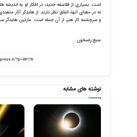
است. بسیاری از فلاسفه جدید، در افکار او به اندیشه‏ ه
نه در معنای آن‏ها، اتفاق نظر دارند. از هایدِگر آثار 
و سرچشمه کار هنر، از آن جمله است. مارتین هایدگر سرانجام در ۲۶ مه سال 1976م در ۸۷
منبع:راسخون
نوشته های مشابه