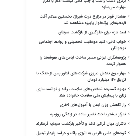
برتری دست راست یا چپ ذاتی نیست؛ مغز با تکرار
مهارت می‌سازد
هشدار قرمز در مزارع ذرت شیراز/ نخستین علائم آفت
قرنطینه‌ای برگ‌خوار پاییزه مشاهده شد
امید تازه برای جلوگیری از بازگشت سرطان
خواب کافی؛ کلید موفقیت تحصیلی و روابط اجتماعی
نوجوانان
پژوهشگران ایرانی مسیر ساخت لباس‌های هوشمند را
هموار کردند
مهار موج تعدیل نیروی شرکت‌های فناور پس از جنگ با
تزریق ۱۴۰ میلیارد تومان
بهبود گسترده شاخص‌های سلامت، رفاه و توانمندسازی
زنان با پیمایش ملی سلامت خانواده هند
راز کاهش وزن ایمن با آمپول‌های لاغری
تمرکز بیشتر با چند تغییر ساده در زندگی روزمره
ناشران میان گرانی کاغذ و تأخیر بازگشت سرمایه گرفتارند
کودهای دامی فارس به انرژی پاک و درآمد پایدار تبدیل