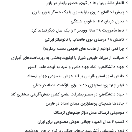
اقتدار دانش‌بنیان‌ها در گروی حضور پایدار در بازار
پایش لحظه‌ای داروی پارکینسون با یک حسگر بدون باتری
تحول درمان HIV با قرص هفتگی
ناسا مأموریت ۴۸ ساله وویجر ۲ را یک سال دیگر تمدید کرد
کاهش ۹۸ درصدی بوی فاضلاب با نانوفیلتر ایرانی
چرا نمی توانیم از عادت های قدیمی دست برداریم؟
صیانت از میراث طبیعی شیراز با اولویت‌بخشی به زیرساخت‌های آبیاری
جهاد دانشگاهی؛ نماد جهاد علمی و امید به آینده علمی کشور
دانش آموز استان فارسی بر قله هوش مصنوعی جهان ایستاد
فراتر از لاغری؛ استراتژی جدید برای بازگشت عضله در چاقی
جهاد دانشگاهی در مسیر پیشرفت علمی کشور نقش‌آفرینی بیشتری کند
جاده‌ها همچنان پرخطرترین میدان امداد در فارس
موسیقی ترسناک عامل مؤثر فیلم‌های ترسناک
کسب ۴ مدال المپیاد جهانی هوش مصنوعی برای ایران
تحول شناسایی آتش‌سوزی‌های جنگلی با فناوری‌های هوشمند