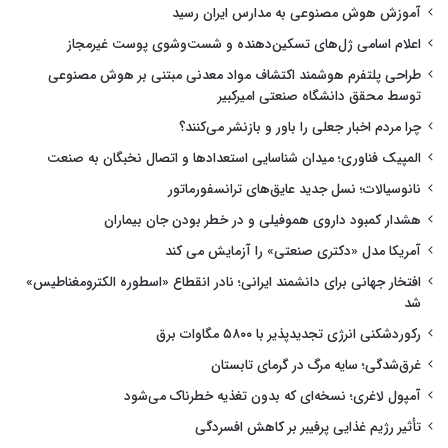
آموزش هوش مصنوعی به مدارس ایران رسید
اعلام اسامی ژل‌های تسکین‌دهنده و شست‌وشوی پوست غیرمجاز
طراحی پلتفرم هوشمند اکتشاف مواد معدنی مبتنی بر هوش مصنوعی
توسط محقق دانشگاه صنعتی امیرکبیر
چرا مردم اخبار جعلی را باور و بازنشر می‌کنند؟
المپیک فناوری؛ میدان شناسایی استعدادها و اتصال نخبگان به صنعت
نانوسیالات؛ نسل جدید عایق‌های ترانسفورماتور
هشدار کمبود داروی هموفیلی و در خطر بودن جان بیماران
آمریکا مدل «دکتری صنعتی» را آزمایش می کند
افتخار جهانی برای دانشمند ایرانی؛ نادر انقطاع «اسطوره الکترومغناطیس»
شد
رکوردشکنی انرژی تجدیدپذیر با ۵۸۰۰ مگاوات برق
غرق‌شدگی؛ سایه مرگ در گرمای تابستان
آمپول لاغری؛ نسخه‌ای که بدون تغذیه خطرناک می‌شود
تأثیر رژیم غذایی پرفیبر بر کاهش افسردگی