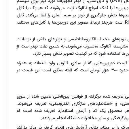
علاوه بر دوربین مداربسته، دستگاه ضبط تصاویر دیجیتال (DVR) و کابل‌کشی، از دیگر تجهیزات مورد نیاز برای سیستم
ین‌ها با کمک امواج آنالوگ ثبت می‌شوند که هر یک با کابل
م‌ها نقش جلوگیری از نویز بر سیم اصلی را ایفا می‌کند. کابل
متداول برای تصویر این دوربین‌ها کابل کواکسیال RG59 است هرچند ارتباط تصویر این دوربین‌ها با کابل‌های مختلف
ض نویزهای مختلف الکترومغناطیسی و نویزهای ناشی از نوسانات
ی مداربسته آنالوگ محسوب می‌شوند. به همین علت بهتر است از
ن‌ها استفاده شود که در کیفیت تصویر نقش بسیار دارد.
قیمت دوربین‌هایی که از مبادی قانونی وارد شده‌اند به همراه
تجهیزات مذکور، به صورت میانگین برای مصرف‌کننده حدود ۳۰۰ هزار تومان است که البته ممکن است این قیمت در
ی تعریف شده برگرفته از قوانین بین‌المللی تعیین شده از سوی
ای ایمنی» و «استانداردهای سازگاری الکترونیکی» تعریف می‌شوند.
هر محصول یک کد و آزمون استاندارد تعریف شده است که
رق‌گرفتگی و سایر مخاطرات دستگاه انجام می‌دهد.
رک را بر مبنای نتایج آزمایش‌های انجام گرفته در مرکز پدافند