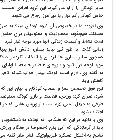
صرع است و کودک را با معلولیت ذهنی یا جسمی روبه ر
سایر کودکان را از او می گیرد، این گروه افرادی هست
خاص کودکان کم توان یا دیرآموز ارجاع می شوند.
وی افزود: اما در خصوص آن گروه کودکان مبتلا به ص
هستند، هیچگونه محدودیت و ممنوعیتی برای حضور در
است نشاط و کیفیت زندگی آنها مورد توجه قرار گیرد.
زمانی گفت: به طور کلی نباید بیماری دانش آموز پنهان
همچون سایر بیماری ها فرد آن را انتخاب نکرده و دیدگ
مورد توجه قرار گیرد و باورهای غلط در جامعه یا اولیا
به گفته وی، لازم است کودک بیمار خواب شبانه کافی 
کاهش یابد.
این فوق تخصص مغز و اعصاب کودکان با بیان این که
شود، عنوان کرد: ورزش، فعالیت و بازی کودک ممنوعیت 
طرفی به دلایل ایمنی لازم است از ورزش هایی که در 
اجتناب شود.
وی با تاکید بر این که هنگامی که کودک به دستشویی و 
باید از گرمازدگی، کم آبی بدن (خصوصا در هنگام ورزش
تشنج به اختلال عملکرد فیزیولوژیک قشر مغز گفته می 