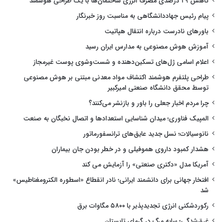
کاهش ۲۹ درصدی مصرف انرژی ساختمان‌ها با یک طراحی هوشمند
پیام رئیس جهاددانشگاهی به مناسبت روز خبرنگار
باورهای نادرست درباره انتقال هپاتیت
آموزش هوش مصنوعی به مدارس ایران رسید
اعلام اسامی ژل‌های تسکین‌دهنده و شست‌وشوی پوست غیرمجاز
طراحی پلتفرم هوشمند اکتشاف مواد معدنی مبتنی بر هوش مصنوعی
توسط محقق دانشگاه صنعتی امیرکبیر
چرا مردم اخبار جعلی را باور و بازنشر می‌کنند؟
المپیک فناوری؛ میدان شناسایی استعدادها و اتصال نخبگان به صنعت
نانوسیالات؛ نسل جدید عایق‌های ترانسفورماتور
هشدار کمبود داروی هموفیلی و در خطر بودن جان بیماران
آمریکا مدل «دکتری صنعتی» را آزمایش می کند
افتخار جهانی برای دانشمند ایرانی؛ نادر انقطاع «اسطوره الکترومغناطیس»
شد
رکوردشکنی انرژی تجدیدپذیر با ۵۸۰۰ مگاوات برق
غرق‌شدگی؛ سایه مرگ در گرمای تابستان