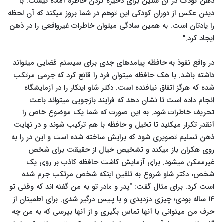
ذهن کودک در آن سنین برای ذخیره کردن خاطره آماده نیست. با
دیدن عکس از دوران کودکی این توهم در شما بروز میکند که آن لحظه
را یادتان است. به همین سادگی میتوان خاطرات غیرواقعی را در ذهن
ایجاد کرد."
در واقع نفوذ به حافظه پیامدهای جدی برای سیستم قضایی میتواند
داشته باشد. با هک حافظه میتوان فرد را قانع کرد که جرمی مرتکب
شده که هرگز اتفاق نیافتده است. دکتر شاو اینکار را در آزمایشگاه
انجام داده است تا نشان دهد که فرایند بازجویی میتواند باعث
تحریف خاطرات شود. به این صورت که شما یک موضوع خاص را
آنقدر تکرار میکنید تا تخیل و حافظه با هم ترکیب شوند و در نهایت
ذهن تسلیم تصویری شود که برایش ساخته شده است و این در را به
روی هکران باز میکند و تشخیص خیال از حقیقت برای شخص
غیرممکن میشود. برای آزمایش کاشت حافظه کاذب بر روی یک
شخص، دکتر شاو شروع به تلقین اینکه شخص مرتکب جرم شده
است کرد. برای مثال گفت: "پدر و مادر تو به من گفته اند که وقتی تو
۱۴ ساله بودی؛ چیزی دزدیدی و با پلیس درگیر شدی. برای اطمینان از
حرف من میتوانی با آنها تماس بگیری و از آنها بپرسی که به من چه