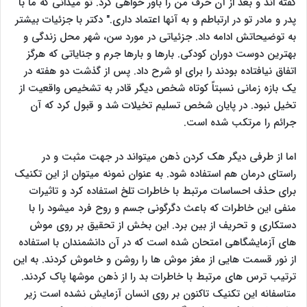
گفته اند و بعد از آن حرف من را باور خواهی کرد. تو میدانی که ما با
پدر و مادر تو در ارتباطم و به آنها اعتماد داری." دکتر با جزئیات بیشتر
به توضیحاتش ادامه داد. جزئیاتی در مورد سن، شهر محل زندگی و
بهترین دوست دوران کودکی. بارها و بارها جرم و جنایاتی که هرگز
اتفاق نیافتاده بودند را برای او شرح داد. پس از گذشت دو هفته در
یک بازه زمانی نسبتاً کوتاه شخص دیگر قادر به تشخیص واقعیت از
تخیل نبود. در پایان شخص تسلیم تخیلات شد و قبول کرد که آن
جرائم را مرتکب شده است.
اما از طرفی دیگر هک کردن ذهن میتواند در جهت مثبت و در
راستای درمان هم استفاده شود. به عنوان نمونه میتوان از این تکنیک
برای حذف احساسات مرتبط با خاطرات تلخ استفاده کرد و تاثیرات
منفی این خاطرات که باعث دگرگونی جسم و روح فرد میشود را با
دستکاری و تحریف از بین برد. این بخش از تحقیق بر روی موش
های آزمایشگاهی امتحان شده است که در آن دانشمندان با استفاده
از نور قسمت هایی از مغز موش ها را روشن و خاموش کردند. به این
ترتیب ترس های مرتبط با خاطرات بد را از ذهن موشها پاک کردند.
متاسفانه این تکنیک تاکنون بر روی انسان آزمایش نشده است زیر