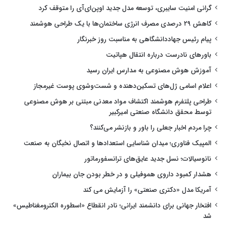
گرانی امنیت سایبری، توسعه مدل جدید اوپن‌ای‌آی را متوقف کرد
کاهش ۲۹ درصدی مصرف انرژی ساختمان‌ها با یک طراحی هوشمند
پیام رئیس جهاددانشگاهی به مناسبت روز خبرنگار
باورهای نادرست درباره انتقال هپاتیت
آموزش هوش مصنوعی به مدارس ایران رسید
اعلام اسامی ژل‌های تسکین‌دهنده و شست‌وشوی پوست غیرمجاز
طراحی پلتفرم هوشمند اکتشاف مواد معدنی مبتنی بر هوش مصنوعی
توسط محقق دانشگاه صنعتی امیرکبیر
چرا مردم اخبار جعلی را باور و بازنشر می‌کنند؟
المپیک فناوری؛ میدان شناسایی استعدادها و اتصال نخبگان به صنعت
نانوسیالات؛ نسل جدید عایق‌های ترانسفورماتور
هشدار کمبود داروی هموفیلی و در خطر بودن جان بیماران
آمریکا مدل «دکتری صنعتی» را آزمایش می کند
افتخار جهانی برای دانشمند ایرانی؛ نادر انقطاع «اسطوره الکترومغناطیس»
شد