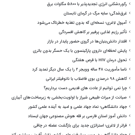
رکوردشکنی انرژی تجدیدپذیر با ۵۸۰۰ مگاوات برق
غرق‌شدگی؛ سایه مرگ در گرمای تابستان
آمپول لاغری؛ نسخه‌ای که بدون تغذیه خطرناک می‌شود
تأثیر رژیم غذایی پرفیبر بر کاهش افسردگی
اقتدار دانش‌بنیان‌ها در گروی حضور پایدار در بازار
پایش لحظه‌ای داروی پارکینسون با یک حسگر بدون باتری
تحول درمان HIV با قرص هفتگی
ناسا مأموریت ۴۸ ساله وویجر ۲ را یک سال دیگر تمدید کرد
کاهش ۹۸ درصدی بوی فاضلاب با نانوفیلتر ایرانی
چرا نمی توانیم از عادت های قدیمی دست برداریم؟
صیانت از میراث طبیعی شیراز با اولویت‌بخشی به زیرساخت‌های آبیاری
جهاد دانشگاهی؛ نماد جهاد علمی و امید به آینده علمی کشور
دانش آموز استان فارسی بر قله هوش مصنوعی جهان ایستاد
فراتر از لاغری؛ استراتژی جدید برای بازگشت عضله در چاقی
جهاد دانشگاهی در مسیر پیشرفت علمی کشور نقش‌آفرینی بیشتری کند