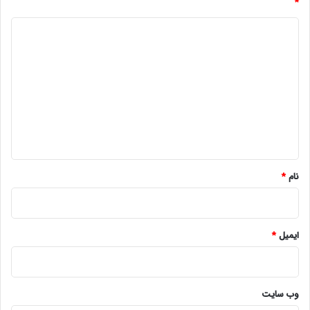
*
د
ی
د
گ
ا
ه
*
نام
*
ایمیل
*
وب‌ سایت