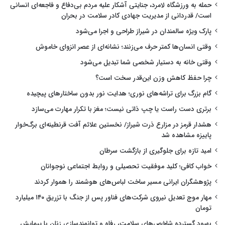
حمله به ورزشگاه لامرد، جنایتی آشکار علیه مردم بی‌دفاع و فاجعه‌ای انسانی
است/ قدردانی از مدیریت جهادی کادر سلامت در بحران
پارک ویژه سالمندان در شیراز طراحی و اجرا می‌شود
وقتی انسان‌ها کمتر حرف می‌زنند؛ نشانه‌ای از عصر انزوای خاموش
وقتی خانه به دستیار شخصی شما تبدیل می‌شود
چرا حفظ کاهش وزن این‌قدر سخت است؟
گام بزرگ برای تراشه‌های نوری؛ هدایت نور بدون ساختارهای پیچیده
برتری دست راست یا چپ ذاتی نیست؛ مغز با تکرار مهارت می‌سازد
هشدار قرمز در مزارع ذرت شیراز/ نخستین علائم آفت قرنطینه‌ای برگ‌خوار
پاییزه مشاهده شد
امید تازه برای جلوگیری از بازگشت سرطان
خواب کافی؛ کلید موفقیت تحصیلی و روابط اجتماعی نوجوانان
پژوهشگران ایرانی مسیر ساخت لباس‌های هوشمند را هموار کردند
مهار موج تعدیل نیروی شرکت‌های فناور پس از جنگ با تزریق ۱۴۰ میلیارد
تومان
بهبود گسترده شاخص‌های سلامت، رفاه و توانمندسازی زنان با پیمایش