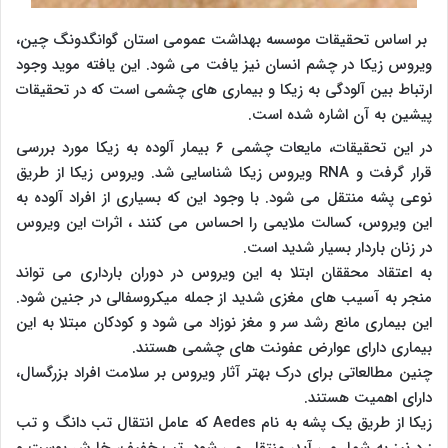
بر اساس تحقیقات موسسه بهداشت عمومی استان گوانگدونگ چین،
ویروس زیکا در چشم انسان نیز یافت می شود. این یافته موید وجود
ارتباط بین آلودگی به زیکا و بیماری های چشمی است که در تحقیقات
پیشین به آن اشاره شده است.
در این تحقیقات، مایعات چشمی ۶ بیمار آلوده به زیکا مورد بررسی
قرار گرفت و RNA ویروس زیکا شناسایی شد. ویروس زیکا از طریق
نوعی پشه منتقل می شود. با وجود این که بسیاری از افراد آلوده به
این ویروس، کسالت ملایمی را احساس می کنند ، اثرات این ویروس
در زنان باردار بسیار شدید است.
به اعتقاد محققان ابتلا به این ویروس در دوران بارداری می تواند
منجر به آسیب های مغزی شدید از جمله میکروسفالی در جنین شود.
این بیماری مانع رشد سر و مغز نوزاد می شود و کودکان مبتلا به این
بیماری دارای عوارض عفونت های چشمی هستند.
چنین مطالعاتی برای درک بهتر آثار ویروس بر سلامت افراد بزرگسال،
دارای اهمیت هستند.
زیکا از طریق یک پشه به نام Aedes که عامل انتقال تب دانگ و تب
زرد نیز به شمار می آید، منتقل می شود. تب خفیف، خارش پوست و