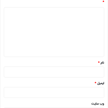
*
د
ی
د
گ
ا
ه
*
نام
*
ایمیل
*
وب‌ سایت