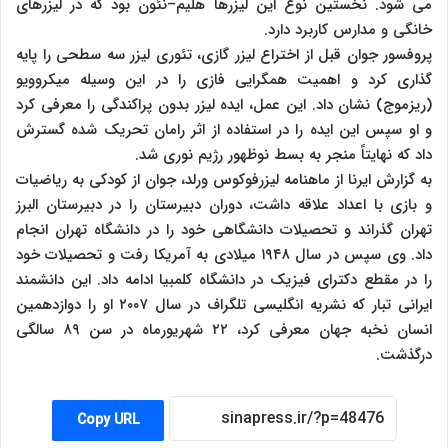
می شود. نخستین نوع این لیزرها هلیم–نئون بود که در لیزرهای
خانگی و مدارس کاربرد دارد.
پروفسور جوان قبل از اختراع لیزر گازی، تئوری لیزر سه سطحی را پایه
گذاری کرد و اهمیت همگرایی فازی را در این وسیله میکروویو
(ریزموج) نشان داد. این عمل، ایده لیزر بدون پراکندگی را معرفی کرد
و او سپس این ایده را در استفاده از اثر رامان تحریک شده گسترش
داد که نهایتاً منجر به بسط نوظهور رژیم نوری شد.
به گزارش ایرنا از ماهنامه لیزرفوکوس ورلد، جوان از کودکی به ریاضیات
و بازی با اعداد علاقه داشت، دوران دبیرستان را در دبیرستان البرز
تهران گذراند و تحصیلات دانشگاهی خود را در دانشگاه تهران انجام
داد. وی سپس در سال ۱۹۴۸ میلادی به آمریکا رفت و تحصیلات خود
را در مقطع دکترای فیزیک در دانشگاه کلمبیا ادامه داد. این دانشمند
ایرانی تبار که نشریه انگلیسی تلگراف در سال ۲۰۰۷ او را دوازدهمین
انسان نخبه جهان معرفی کرد، ۲۲ شهریورماه در سن ۸۹ سالگی
درگذشت.
Copy URL