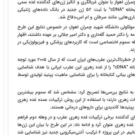
مران اهواز با عنوان غربالگری و آنالیز ژن‌های کدکننده غده سمی
عقرب ایرانی ادونتوبوتوس دوریه از طریق ساخت کتابخانه "cDNA" با ثبت ۵۲ ژن جدید در بانک داده‌های ژنتیکی
ری‌هایی مانند سرطان و ام‌ اس،دفاع شد.
مولکولی دانشگاه شهید چمران اهواز، در خصوص نتایج این طرح
نامه را دکتر حمید گله‌داری و دکتر امیر جلالی بر عهده داشتند، اظهار
مله سموم اختصاصی است که کاربردهای پزشکی و فیزیولوژیکی در
د.
وی افزود: "ادونتوبوتوس دوریه" از خانواده بوتیده، یکی از خطرناک‌ترین عقرب‌های ایران است که از سال ۲۰۰۵ مورد توجه
انه
"cDNA"
را از غده زهری این عقرب ایرانی با هدف شناسایی
ای بیانی کتابخانه را برای شناسایی ماهیت پپتید تولیدی توسط
ره به نتایج بررسی‌ها تصریح کرد: مشخص شد که سموم بیشترین
به دیگر ترکیبات زهری دارند؛ با استفاده از این روش ترکیبات عمده غده زهری
پتیدها کاندیدی برای داروهای درمانی هستند.
ی کدکننده برخی ترکیبات غده زهری عقرب و در وهله دوم فراهم
ده زهری عنوان کرد و ادامه داد: در این طرح با بیان این ژن‌ها
به‌دنبال این بودیم که بتوانیم آن‌ها را به تولید انبوه برسانیم. در این پروژه ۶ ترکیب آنتی‌میکروبی جدید نیز شناسایی شد