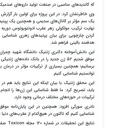
که کاندیدهای مناسبی در صنعت تولید داروهای ضدمیکرو
وی خاطرنشان کرد: در این پروژه برای اولین‌ بار گزارش 
یک سم مؤثر بر کانال‌های سدیمی و همچنین یک پپتید س
نهایت ترکیب مولکولی زهر عقرب ادونتوبوتوس دوریه ب
کردن چارچوبی برای بیان پپتیدهای زهری شناسایی‌
هدفمند بالینی فراهم شد.
این دانش‌آموخته دکتری ژنتیک دانشگاه شهید چمران اهو
موفق شدیم ۵۲ ژن جدید را در بانک داده‌های
برسانیم؛ همچنین بسیاری از ترکیبات مؤثر در درمان بی
توانستیم شناسایی کنیم.
این محقق ژنتیک با بیان اینکه این نتایج باید هم در 
یابد، تصریح کرد: ما فقط شناسایی این ژن‌ها را انجام
ترکیبات در حوزه‌های مختلف درمانی وجود دارد.
نادری سورکی افزود: همچنین در این پایان‌نامه موف
شناسایی کنیم که تاکنون در هیچ‌کدام از عقرب‌های دنیا 
نتایج این تحقیقات در شماره ۱۲۰ مجله
Toxicon
صفحات ۶۶ تا