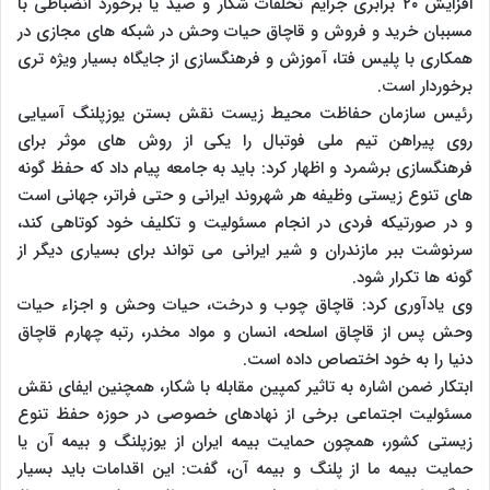
افزایش ۲۰ برابری جرایم تخلفات شکار و صید یا برخورد انضباطی با
مسببان خرید و فروش و قاچاق حیات وحش در شبکه های مجازی در
همکاری با پلیس فتا، آموزش و فرهنگسازی از جایگاه بسیار ویژه تری
برخوردار است.
رئیس سازمان حفاظت محیط زیست نقش بستن یوزپلنگ آسیایی
روی پیراهن تیم ملی فوتبال را یکی از روش های موثر برای
فرهنگسازی برشمرد و اظهار کرد: باید به جامعه پیام داد که حفظ گونه
های تنوع زیستی وظیفه هر شهروند ایرانی و حتی فراتر، جهانی است
و در صورتیکه فردی در انجام مسئولیت و تکلیف خود کوتاهی کند،
سرنوشت ببر مازندران و شیر ایرانی می تواند برای بسیاری دیگر از
گونه ها تکرار شود.
وی یادآوری کرد: قاچاق چوب و درخت، حیات وحش و اجزاء حیات
وحش پس از قاچاق اسلحه، انسان و مواد مخدر، رتبه چهارم قاچاق
دنیا را به خود اختصاص داده است.
ابتکار ضمن اشاره به تاثیر کمپین مقابله با شکار، همچنین ایفای نقش
مسئولیت اجتماعی برخی از نهادهای خصوصی در حوزه حفظ تنوع
زیستی کشور، همچون حمایت بیمه ایران از یوزپلنگ و بیمه آن یا
حمایت بیمه ما از پلنگ و بیمه آن، گفت: این اقدامات باید بسیار