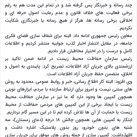
چند رسانه و خبرنگار پس گرفته شد و در تمام این مدت هم به رغم
برخی فعالیت های خلاف قانون و عدم رعایت اصول حرفه ای و
اخلاقی برخی رسانه ها، هرگز ار هیچ رسانه یا خبرنگاری شکایت
نکردیم.
معاون رئیس جمهوری ادامه داد: البته برای شفاف سازی فضای فکری
جامعه، در مقابل انتشار اخبار کذب، جوابیه منتشر کردیم و اطلاعات
کامل و درست را در اختیار مخاطبان قرار دادیم.
رئیس سازمان حفاظت محیط زیست در ادامه ضمن تاکید بر
ارزشمندی بالای جریان آزاد اطلاعات، تصریح کرد: پایبندی به اصول و
اخلاق، متضمن حفظ جریان آزاد اطلاعات است.
وی افزود: البته کار اطلاع رسانی، خبر و روابط عمومی محدود به روش
های سنتی نیست و امروز برای ارتباط سازنده با مردم، ابزارهای نوینی
همچون کمپین ها وجود دارد که ما نیز در سازمان حفاظت محیط
زیست با ایجاد برخی از این کمپین های مردمی حفاظت از محیط
زیست یا حمایت از آن ها تلاش کرده ایم تا در این مسیر گام برداریم.
ابتکار به کمپین هایی همچون چالش ۱۸ درجه (دمای زمستان)، سه
شنبه های بدون خودرو، روز بدون پلاستیک اشاره داشت و
اظهارداشت: کمپین سازی از جمله روش های موفق برای جریان سازی