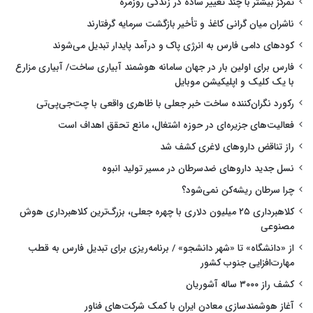
تمرکز بیشتر با چند تغییر ساده در زندگی روزمره
ناشران میان گرانی کاغذ و تأخیر بازگشت سرمایه گرفتارند
کودهای دامی فارس به انرژی پاک و درآمد پایدار تبدیل می‌شوند
فارس برای اولین بار در جهان سامانه هوشمند آبیاری ساخت/ آبیاری مزارع
با یک کلیک و اپلیکیشن موبایل
رکورد نگران‌کننده ساخت خبر جعلی با ظاهری واقعی با چت‌جی‌پی‌تی
فعالیت‌های جزیره‌ای در حوزه اشتغال، مانع تحقق اهداف است
راز تناقض داروهای لاغری کشف شد
نسل جدید داروهای ضدسرطان در مسیر تولید انبوه
چرا سرطان ریشه‌کن نمی‌شود؟
کلاهبرداری ۲۵ میلیون دلاری با چهره جعلی، بزرگ‌ترین کلاهبرداری هوش
مصنوعی
از «دانشگاه» تا «شهر دانشجو» / برنامه‌ریزی برای تبدیل فارس به قطب
مهارت‌افزایی جنوب کشور
کشف راز ۳۰۰۰ ساله آشوریان
آغاز هوشمندسازی معادن ایران با کمک شرکت‌های فناور