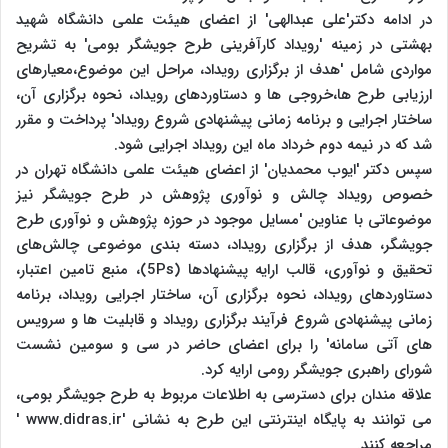
در ادامه دکتر'علی عبدالهی' از اعضای هیئت علمی دانشگاه شهید
بهشتی در زمینه 'رویداد کارآفرینی طرح جویشگر بومی' به تشریح
مواردی شامل 'هدف از برگزاری رویداد، مراحل این موضوع،معیارهای
ارزیابی طرح ‌ها،خروجی‌ ها و دستاوردهای رویداد، نحوه برگزاری آن،
ساختار اجرایی و برنامه زمانی پیشنهادی شروع رویداد' پرداخت و مقرر
شد که در نیمه دوم خرداد ماه این رویداد اجرایی شود.
سپس دکتر 'ایوب محمدیان' از اعضای هیئت علمی دانشگاه تهران در
خصوص رویداد چالش و نوآوری پژوهش در طرح جویشگر نیز
موضوعاتی با عناوین 'مسایل موجود در حوزه پژوهش و نوآوری طرح
جویشگر، هدف از برگزاری رویداد، دسته بندی موضوعی چالش‌های
تحقیق و نوآوری، قالب ارایه پیشنهادها (5Ps)، منبع تامین اعتبار،
دستاوردهای رویداد، نحوه برگزاری آن، ساختار اجرایی رویداد، برنامه
زمانی پیشنهادی شروع فرآیند برگزاری رویداد و قابلیت‌ ها و سرویس‌
های آتی سامانه' را برای اعضای حاضر در سی و سومین نشست
شورای راهبری جویشگر رومی ارایه کرد.
علاقه مندان برای دسترسی به اطلاعات مربوط به طرح جویشگر بومی،
می‌ توانند به پایگاه اینترنتی این طرح به نشانی 'www.didras.ir '
مراجعه کنند.