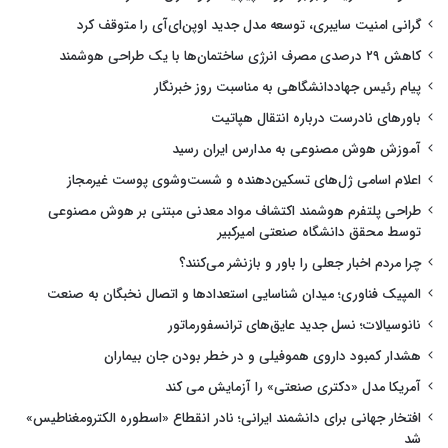
گرانی امنیت سایبری، توسعه مدل جدید اوپن‌ای‌آی را متوقف کرد
کاهش ۲۹ درصدی مصرف انرژی ساختمان‌ها با یک طراحی هوشمند
پیام رئیس جهاددانشگاهی به مناسبت روز خبرنگار
باورهای نادرست درباره انتقال هپاتیت
آموزش هوش مصنوعی به مدارس ایران رسید
اعلام اسامی ژل‌های تسکین‌دهنده و شست‌وشوی پوست غیرمجاز
طراحی پلتفرم هوشمند اکتشاف مواد معدنی مبتنی بر هوش مصنوعی
توسط محقق دانشگاه صنعتی امیرکبیر
چرا مردم اخبار جعلی را باور و بازنشر می‌کنند؟
المپیک فناوری؛ میدان شناسایی استعدادها و اتصال نخبگان به صنعت
نانوسیالات؛ نسل جدید عایق‌های ترانسفورماتور
هشدار کمبود داروی هموفیلی و در خطر بودن جان بیماران
آمریکا مدل «دکتری صنعتی» را آزمایش می کند
افتخار جهانی برای دانشمند ایرانی؛ نادر انقطاع «اسطوره الکترومغناطیس»
شد