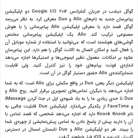
گوگل دیشب در جریان کنفرانس Google I/O ۲۰۱۶ دو اپلیکیشن
پیام‌رسان جدید به نام‌های Allo و Duo معرفی کرد. به نظر می‌رسد
گوگل قصد دارد با معرفی اپلیکیشن Allo پیام‌رسانی را با هوش
مصنوعی ترکیب کند. Allo یک اپلیکیشن پیام‌رسانی مختص
گوشی‌های هوشمند است که می‌توانید با استفاده از شماره موبایل آن
را فعال کنید و امکان اتصال به اکانت گوگل را هم دارد. این پیام‌رسان
علاوه بر امکانات معمول نظیر ایموجی‌ها و استیکرها اجازه می‌دهد
اندازه‌ی فونت پیام‌های خود را نیز کنترل کنید. ولی قابلیت
متمایزکننده‌ی Allo حضور دستیار گوگل در آن است.
اپلیکیشن دیگر یعنی Duo در واقع مکملی برای Allo‌ است که به شما
اجازه می‌دهد با دیگران تماس‌های تصویری برقرار کنید. زوج Allo و
Duo تا حدی زیادی ما را به یاد شیوه‌ی اپل در جدا کردن iMessage
و FaceTime از یکدیگر می‌اندازد. اپلیکیشن Duo قابلیت جالبی به
نام Knock Knock دارد که اجازه می‌دهد شخصی که قصد تماس با
آن را دارید پیش از پاسخ دادن به تماس پیش‌نمایشی از چهره‌ی شما
را ببیند. هر دو اپلیکیشن Allo و Duo تابستان امسال در دسترس
کاربران اندروید و iOS قرار خواهند گرفت.