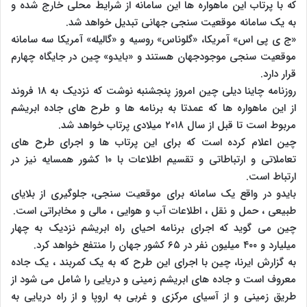
که با پرتاب این ماهواره ها این سامانه از شرایط محلی خارج شده و
به یک سامانه موقعیت سنجی جهانی تبدیل خواهد شد.
«ج ی پی اس» آمریکا، «‌گلوناس» روسیه و «گالیله» آمریکا سه سامانه
موقعیت سنجی موجودجهان هستند و «بایدو» چین در جایگاه چهارم
قرار دارد.
روزنامه چاینا دیلی چین امروز پنجشنبه نوشت که نزدیک به ۱۸ فروند
از این ماهواره ها که عمدتا به برنامه ها و طرح های جاده ابریشم
مربوط است تا قبل از سال ۲۰۱۸ میلادی پرتاب خواهد شد.
چین اعلام کرده است که برای این پرتاب ها و اجرای طرح های
تعاملاتی و ارتباطاتی و تقسیم اطلاعات با ۱۰ کشور همسایه نیز در
ارتباط است.
بایدو در واقع یک سامانه برای موقعیت سنجی، جلوگیری از بلایای
طبیعی ، حمل و نقل ، اطلاعات آب و هوایی ، مالی و مخابراتی است.
چین می گوید که اجرای برنامه احیای راه ابریشم نزدیک به چهار
میلیارد و ۴۰۰ میلیون نفر در ۶۵ کشور جهان را منتفع خواهد کرد.
به گزارش ایرنا، چین با اجرای این طرح که به یک کمربند ، یک جاده
معروف است و جاده های ابریشم زمینی و دریایی را شامل می شود از
طریق زمینی و از آسیای مرکزی و غربی به اروپا و از راه دریایی به