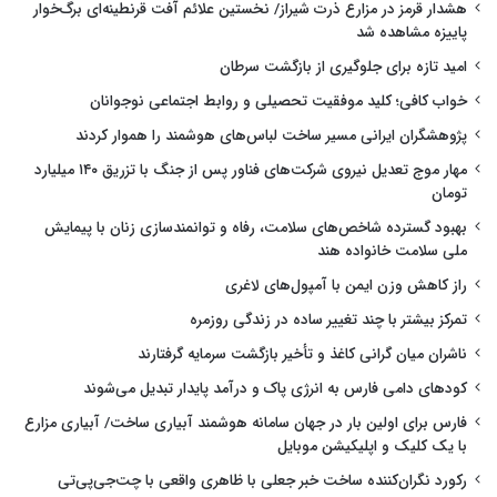
هشدار قرمز در مزارع ذرت شیراز/ نخستین علائم آفت قرنطینه‌ای برگ‌خوار
پاییزه مشاهده شد
امید تازه برای جلوگیری از بازگشت سرطان
خواب کافی؛ کلید موفقیت تحصیلی و روابط اجتماعی نوجوانان
پژوهشگران ایرانی مسیر ساخت لباس‌های هوشمند را هموار کردند
مهار موج تعدیل نیروی شرکت‌های فناور پس از جنگ با تزریق ۱۴۰ میلیارد
تومان
بهبود گسترده شاخص‌های سلامت، رفاه و توانمندسازی زنان با پیمایش
ملی سلامت خانواده هند
راز کاهش وزن ایمن با آمپول‌های لاغری
تمرکز بیشتر با چند تغییر ساده در زندگی روزمره
ناشران میان گرانی کاغذ و تأخیر بازگشت سرمایه گرفتارند
کودهای دامی فارس به انرژی پاک و درآمد پایدار تبدیل می‌شوند
فارس برای اولین بار در جهان سامانه هوشمند آبیاری ساخت/ آبیاری مزارع
با یک کلیک و اپلیکیشن موبایل
رکورد نگران‌کننده ساخت خبر جعلی با ظاهری واقعی با چت‌جی‌پی‌تی