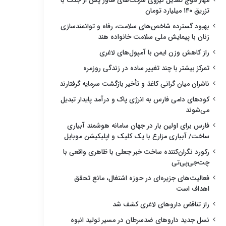
مهار موج تعدیل نیروی شرکت‌های فناور پس از جنگ با
تزریق ۱۴۰ میلیارد تومان
بهبود گسترده شاخص‌های سلامت، رفاه و توانمندسازی
زنان با پیمایش ملی سلامت خانواده هند
راز کاهش وزن ایمن با آمپول‌های لاغری
تمرکز بیشتر با چند تغییر ساده در زندگی روزمره
ناشران میان گرانی کاغذ و تأخیر بازگشت سرمایه گرفتارند
کودهای دامی فارس به انرژی پاک و درآمد پایدار تبدیل
می‌شوند
فارس برای اولین بار در جهان سامانه هوشمند آبیاری
ساخت/ آبیاری مزارع با یک کلیک و اپلیکیشن موبایل
رکورد نگران‌کننده ساخت خبر جعلی با ظاهری واقعی با
چت‌جی‌پی‌تی
فعالیت‌های جزیره‌ای در حوزه اشتغال، مانع تحقق
اهداف است
راز تناقض داروهای لاغری کشف شد
نسل جدید داروهای ضدسرطان در مسیر تولید انبوه