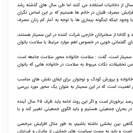
یسه با ۲۶ درصد آقایان میانسال از دخانیات استفاده می کنند اما طی سال های گذشته رشد
افزایش مصرف قلیان در خانم ها هستیم که بر این اساس نگران
 وجود اینکه اینگونه بیماری ها با توجه به آمار کم زنان مصرف
ند و کانادا از سخنرانان خارجی شرکت کننده در این سمینار هستند،
فضای گفتمانی خوبی در خصوص اهم موارد مرتبط با سلامت بانوان
ین سمینار است، گفت : سلامت خانواده محور سلامت جامعه است
ساس تحقیقات، نکات مربوط به سلامت در خانواده هایی که بانوان
 خانواده و پرورش کودک و نوجوان برای ایفای نقش های مناسب
ای اهمیت است که در این سمینار به عنوان یک محور مورد بررسی
وی بیان کرد: کشور از رشد جمعیت یک و شش دهم درصد برخوردار است و اگر این روند ادامه یابد ظرف ۲۵ سال آینده
ر بحران جمعیتی هستیم و باید الگوی جمعیتی تغییر کند و با
اید نگاهی بین بخشی داشته باشیم، به طور مثال افزایش مرخصی
 شش ماه و سپس ۹ ماه تاثیر گذار است و باید به سمت سیاست های حمایتی از مادران و فرزندان