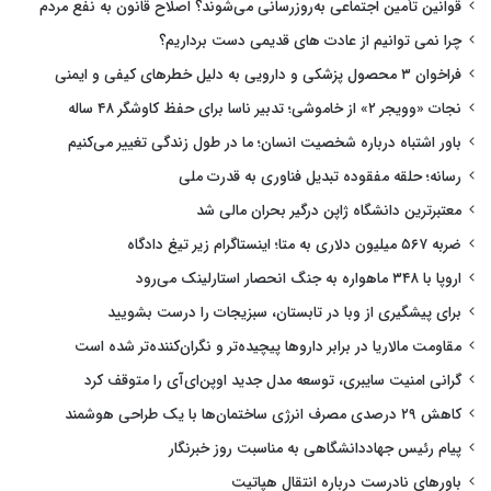
قوانین تأمین اجتماعی به‌روزرسانی می‌شوند؟ اصلاح قانون به نفع مردم
چرا نمی توانیم از عادت های قدیمی دست برداریم؟
فراخوان ۳ محصول پزشکی و دارویی به دلیل خطرهای کیفی و ایمنی
نجات «وویجر ۲» از خاموشی؛ تدبیر ناسا برای حفظ کاوشگر ۴۸ ساله
باور اشتباه درباره شخصیت انسان؛ ما در طول زندگی تغییر می‌کنیم
رسانه؛ حلقه مفقوده تبدیل فناوری به قدرت ملی
معتبرترین دانشگاه ژاپن درگیر بحران مالی شد
ضربه ۵۶۷ میلیون دلاری به متا؛ اینستاگرام زیر تیغ دادگاه
اروپا با ۳۴۸ ماهواره به جنگ انحصار استارلینک می‌رود
برای پیشگیری از وبا در تابستان، سبزیجات را درست بشویید
مقاومت مالاریا در برابر داروها پیچیده‌تر و نگران‌کننده‌تر شده است
گرانی امنیت سایبری، توسعه مدل جدید اوپن‌ای‌آی را متوقف کرد
کاهش ۲۹ درصدی مصرف انرژی ساختمان‌ها با یک طراحی هوشمند
پیام رئیس جهاددانشگاهی به مناسبت روز خبرنگار
باورهای نادرست درباره انتقال هپاتیت