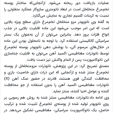
عملیات بازیافت دور ریخته می‌شود. ازآنجایی‌که ساختار پوسته‌
تخم‌مرغ متخلخل است در ابعاد نانومتری سازوکار عملکرد متفاوتی را
نسبت به کربنات کلسیم تجاری به نمایش می‌گذارد.
به گفته وی نانوپودر مزو متخلخل تخم‌مرغ دارای سطح ویژه‌ بالایی
است که این امر موجب می‌شود این ماده قابلیت بالایی در جذب
انواع فلزات بروز دهد. بنابراین می‌توان از آن به‌عنوان یک بستر
سرامیکی کاتالیستی استفاده کرد. با توجه به نامحلول بودن این ماده
در حلال‌های مرسوم آلی، با پوشش دهی نانوپودر پوسته‌ تخم‌مرغ
توسط نانوذرات مغناطیسی اکسید آهن می‌توان به قابلیت جداسازی
این نانوکامپوزیت پس از اتمام واکنش نیز دست یافت.
مصدق تصریح کرد: در این پژوهش، نانوذرات مزومتخلخل از پوسته‌
تخم‌مرغ سنتز شده و ازآنجایی‌ که این ذرات دارای خاصیت بازی و
محافظت کنندگی قوی هستند، قادرند در حضور نمک آهن (II)
نانوذرات مغناطیسی اکسید آهن را بدون استفاده از جو محافظت
کننده و عوامل احیا کننده، سنتز نماید.
وی ادامه داد:نانوذرات مغناطیسی سنتز شده به روش هم رسوبی بر
روی نانوپودر تولید شده از پوسته‌ی تخم‌مرغ تثبیت شده و ترکیب
حاصل، یک نانوکامپوزیت سرامیکی- مغناطیسی تشکیل می‌دهد. در