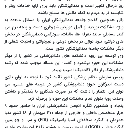
روز درحال تغییر است و دندانپزشکان باید برای ارایه خدمات بهتر و
شایسته تر به مردم به تمام دانش ها مسلح باشند.
زالی همچنین گفت: جامعه دندانپزشکان ایران با مسائل متعدد به
ویژه مشکلات نوپدید از قبیل عوارض شهرداری دست و پنجه نرم می
کند. مسایلی مانند تعرفه ها، مالیات، سردرگمی دندانپزشکان در بخش
های دولتی، نبود توازن در بخش دولتی و غیردولتی و امنیت شغلی از
دیگر مشکلات جامعه دندانپزشکان کشور است.
وی توسعه بی رویه دانشکده های دندانپزشکی در کشور را از دیگر
مشکلات این حوزه برشمرد و گفت: این مساله موجب شده که رشته
دندانپزشکی از نظر آکادمیک آسیب ببیند.
رییس سازمان نظام پزشکی کشور تاکید کرد: با توجه به توان بالای
دست اندرکاران حوزه دندانپزشکی کشور در عرصه های علمی، می
توان این انتظار را داشت که در صورت همکاری با یکدیگر و داشتن
وحدت رویه بتوان تمام مشکلات این حوزه را برطرف کرد.
پنجاه و ششمین کنگره انجمن دندانپزشکی ایران با حضور حدود ۹
هزار متخصص داخلی و خارجی از جمله ۳۰۰ میهمان از ۱۸ کشور دنیا
همزمان با کنگره منطقه‌ای آسیا پاسیفیک (FDI) و سی و چهارمین
کنگره جهانی (ICOI) از امروز بیست و هشتم تا ۳۱ اردیبهشت ماه در