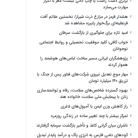
برتری دست راست یا چپ ذاتی نیست؛ مغز با تکرار
مهارت می‌سازد
هشدار قرمز در مزارع ذرت شیراز/ نخستین علائم آفت
قرنطینه‌ای برگ‌خوار پاییزه مشاهده شد
امید تازه برای جلوگیری از بازگشت سرطان
خواب کافی؛ کلید موفقیت تحصیلی و روابط اجتماعی
نوجوانان
پژوهشگران ایرانی مسیر ساخت لباس‌های هوشمند را
هموار کردند
مهار موج تعدیل نیروی شرکت‌های فناور پس از جنگ با
تزریق ۱۴۰ میلیارد تومان
بهبود گسترده شاخص‌های سلامت، رفاه و توانمندسازی
زنان با پیمایش ملی سلامت خانواده هند
راز کاهش وزن ایمن با آمپول‌های لاغری
تمرکز بیشتر با چند تغییر ساده در زندگی روزمره
ناشران میان گرانی کاغذ و تأخیر بازگشت سرمایه گرفتارند
کودهای دامی فارس به انرژی پاک و درآمد پایدار تبدیل