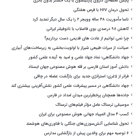
پایش لحظه‌ای داروی پارکینسون با یک حسگر بدون باتری
تحول درمان HIV با قرص هفتگی
ناسا مأموریت ۴۸ ساله وویجر ۲ را یک سال دیگر تمدید کرد
کاهش ۹۸ درصدی بوی فاضلاب با نانوفیلتر ایرانی
چرا نمی توانیم از عادت های قدیمی دست برداریم؟
صیانت از میراث طبیعی شیراز با اولویت‌بخشی به زیرساخت‌های آبیاری
جهاد دانشگاهی؛ نماد جهاد علمی و امید به آینده علمی کشور
دانش آموز استان فارسی بر قله هوش مصنوعی جهان ایستاد
فراتر از لاغری؛ استراتژی جدید برای بازگشت عضله در چاقی
جهاد دانشگاهی در مسیر پیشرفت علمی کشور نقش‌آفرینی بیشتری کند
جاده‌ها همچنان پرخطرترین میدان امداد در فارس
موسیقی ترسناک عامل مؤثر فیلم‌های ترسناک
کسب ۴ مدال المپیاد جهانی هوش مصنوعی برای ایران
تحول شناسایی آتش‌سوزی‌های جنگلی با فناوری‌های هوشمند
۶ توصیه مهم برای والدین پیش از بازگشایی مدارس