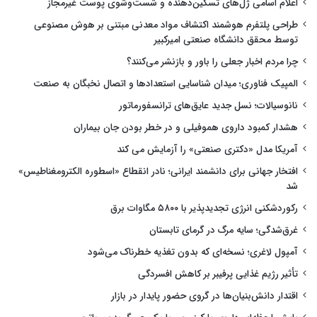
اعلام اسامی ژل‌های تسکین‌دهنده و شست‌وشوی پوست غیرمجاز
طراحی پلتفرم هوشمند اکتشاف مواد معدنی مبتنی بر هوش مصنوعی
توسط محقق دانشگاه صنعتی امیرکبیر
چرا مردم اخبار جعلی را باور و بازنشر می‌کنند؟
المپیک فناوری؛ میدان شناسایی استعدادها و اتصال نخبگان به صنعت
نانوسیالات؛ نسل جدید عایق‌های ترانسفورماتور
هشدار کمبود داروی هموفیلی و در خطر بودن جان بیماران
آمریکا مدل «دکتری صنعتی» را آزمایش می کند
افتخار جهانی برای دانشمند ایرانی؛ نادر انقطاع «اسطوره الکترومغناطیس»
شد
رکوردشکنی انرژی تجدیدپذیر با ۵۸۰۰ مگاوات برق
غرق‌شدگی؛ سایه مرگ در گرمای تابستان
آمپول لاغری؛ نسخه‌ای که بدون تغذیه خطرناک می‌شود
تأثیر رژیم غذایی پرفیبر بر کاهش افسردگی
اقتدار دانش‌بنیان‌ها در گروی حضور پایدار در بازار