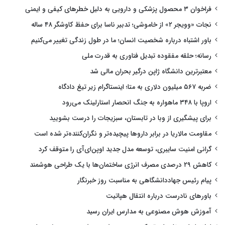
فراخوان ۳ محصول پزشکی و دارویی به دلیل خطرهای کیفی و ایمنی
نجات «وویجر ۲» از خاموشی؛ تدبیر ناسا برای حفظ کاوشگر ۴۸ ساله
باور اشتباه درباره شخصیت انسان؛ ما در طول زندگی تغییر می‌کنیم
رسانه؛ حلقه مفقوده تبدیل فناوری به قدرت ملی
معتبرترین دانشگاه ژاپن درگیر بحران مالی شد
ضربه ۵۶۷ میلیون دلاری به متا؛ اینستاگرام زیر تیغ دادگاه
اروپا با ۳۴۸ ماهواره به جنگ انحصار استارلینک می‌رود
برای پیشگیری از وبا در تابستان، سبزیجات را درست بشویید
مقاومت مالاریا در برابر داروها پیچیده‌تر و نگران‌کننده‌تر شده است
گرانی امنیت سایبری، توسعه مدل جدید اوپن‌ای‌آی را متوقف کرد
کاهش ۲۹ درصدی مصرف انرژی ساختمان‌ها با یک طراحی هوشمند
پیام رئیس جهاددانشگاهی به مناسبت روز خبرنگار
باورهای نادرست درباره انتقال هپاتیت
آموزش هوش مصنوعی به مدارس ایران رسید