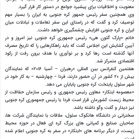
معنویت و اخلاقیات برای پیشبرد جوامع در دستور کار قرار گیرد.
وی همچنین سفر رئیس جمهور کره جنوبی به ایران را بسیار مهم
توصیف کرد و گفت که در راستای این سفر تعاملات و تبادلات میان
ایران و کره جنوبی افزایش چشمگیری خواهد داشت.
خانم «پارک گئون هی» رئیس جمهوری کره جنوبی نیز امروز و در
آیین گشایش این اجلاس گفت که باید راهکارهایی را که تاریخ مصرف
آنها گذشته است رها کرد و بر نوآوری با هدف برون رفت از رکود
اقتصادی متمرکز شد.
هفتمین کنفرانس بین المللی «رهبران – آسیا ۲۰۱۶» که نمایندگان
بیش از ۲۰ کشور در آن حضور دارند، فردا – چهارشنبه – به کار خود در
شهر سئول پایتخت کره جنوبی پایایان می دهد.
«معصومه ابتکار» معاون رئیس جمهوری و رئیس سازمان حفاظت از
محیط زیست کشورمان قرار است فردا با رئیس جمهموری کره جنوبی
نیز دیدار و گفت وگو داشته باشد.
سخنرانی در دانشگاه هانکوک سئول، ملاقات با نمایندگان شرکت ها،
صاحبان صنایع و کمپانی های بزرگ کره ای فعال در حوزه محیط
زیست، از دیگر برنامه های «ابتکار» در سفر به کره جنوبی اعلام شده
است.