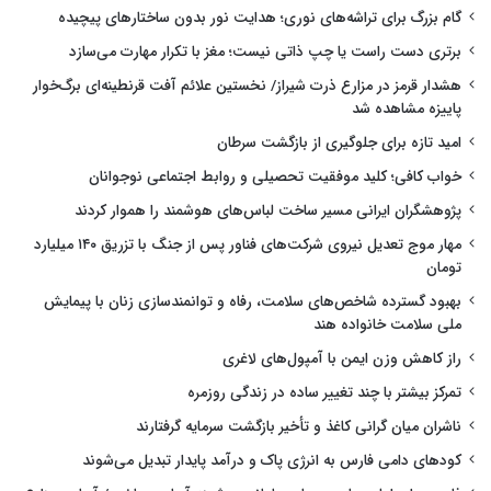
گام بزرگ برای تراشه‌های نوری؛ هدایت نور بدون ساختارهای پیچیده
برتری دست راست یا چپ ذاتی نیست؛ مغز با تکرار مهارت می‌سازد
هشدار قرمز در مزارع ذرت شیراز/ نخستین علائم آفت قرنطینه‌ای برگ‌خوار
پاییزه مشاهده شد
امید تازه برای جلوگیری از بازگشت سرطان
خواب کافی؛ کلید موفقیت تحصیلی و روابط اجتماعی نوجوانان
پژوهشگران ایرانی مسیر ساخت لباس‌های هوشمند را هموار کردند
مهار موج تعدیل نیروی شرکت‌های فناور پس از جنگ با تزریق ۱۴۰ میلیارد
تومان
بهبود گسترده شاخص‌های سلامت، رفاه و توانمندسازی زنان با پیمایش
ملی سلامت خانواده هند
راز کاهش وزن ایمن با آمپول‌های لاغری
تمرکز بیشتر با چند تغییر ساده در زندگی روزمره
ناشران میان گرانی کاغذ و تأخیر بازگشت سرمایه گرفتارند
کودهای دامی فارس به انرژی پاک و درآمد پایدار تبدیل می‌شوند