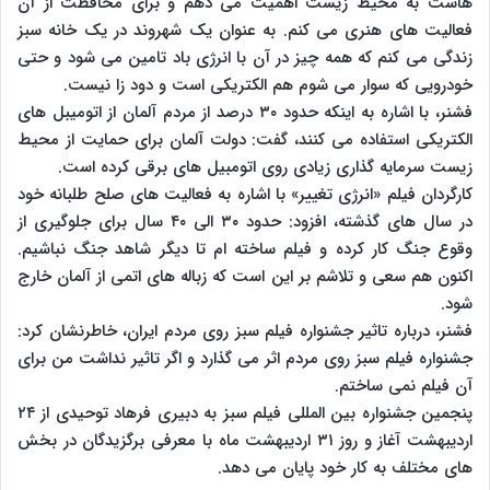
هاست به محیط زیست اهمیت می دهم و برای محافظت از آن
فعالیت های هنری می کنم. به عنوان یک شهروند در یک خانه سبز
زندگی می کنم که همه چیز در آن با انرژی باد تامین می شود و حتی
خودرویی که سوار می شوم هم الکتریکی است و دود زا نیست.
فشنر، با اشاره به اینکه حدود ۳۰ درصد از مردم آلمان از اتومیبل های
الکتریکی استفاده می کنند، گفت: دولت آلمان برای حمایت از محیط
زیست سرمایه گذاری زیادی روی اتومبیل های برقی کرده است.
کارگردان فیلم «انرژی تغییر» با اشاره به فعالیت های صلح طلبانه خود
در سال های گذشته، افزود: حدود ۳۰ الی ۴۰ سال برای جلوگیری از
وقوع جنگ کار کرده و فیلم ساخته ام تا دیگر شاهد جنگ نباشیم.
اکنون هم سعی و تلاشم بر این است که زباله های اتمی از آلمان خارج
شود.
فشنر، درباره تاثیر جشنواره فیلم سبز روی مردم ایران، خاطرنشان کرد:
جشنواره فیلم سبز روی مردم اثر می گذارد و اگر تاثیر نداشت من برای
آن فیلم نمی ساختم.
پنجمین جشنواره بین المللی فیلم سبز به دبیری فرهاد توحیدی از ۲۴
اردیبهشت آغاز و روز ۳۱ اردیبهشت ماه با معرفی برگزیدگان در بخش
های مختلف به کار خود پایان می دهد.