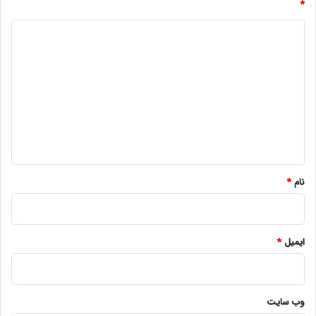
*
د
ی
د
گ
ا
ه
*
نام
*
ایمیل
*
وب‌ سایت