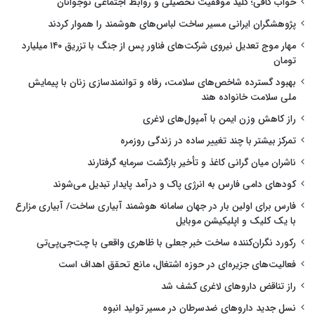
خواب کافی؛ کلید موفقیت تحصیلی و روابط اجتماعی نوجوانان
پژوهشگران ایرانی مسیر ساخت لباس‌های هوشمند را هموار کردند
مهار موج تعدیل نیروی شرکت‌های فناور پس از جنگ با تزریق ۱۴۰ میلیارد
تومان
بهبود گسترده شاخص‌های سلامت، رفاه و توانمندسازی زنان با پیمایش
ملی سلامت خانواده هند
راز کاهش وزن ایمن با آمپول‌های لاغری
تمرکز بیشتر با چند تغییر ساده در زندگی روزمره
ناشران میان گرانی کاغذ و تأخیر بازگشت سرمایه گرفتارند
کودهای دامی فارس به انرژی پاک و درآمد پایدار تبدیل می‌شوند
فارس برای اولین بار در جهان سامانه هوشمند آبیاری ساخت/ آبیاری مزارع
با یک کلیک و اپلیکیشن موبایل
رکورد نگران‌کننده ساخت خبر جعلی با ظاهری واقعی با چت‌جی‌پی‌تی
فعالیت‌های جزیره‌ای در حوزه اشتغال، مانع تحقق اهداف است
راز تناقض داروهای لاغری کشف شد
نسل جدید داروهای ضدسرطان در مسیر تولید انبوه