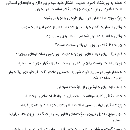
حمله به ورزشگاه لامرد، جنایتی آشکار علیه مردم بی‌دفاع و فاجعه‌ای انسانی
است/ قدردانی از مدیریت جهادی کادر سلامت در بحران
پارک ویژه سالمندان در شیراز طراحی و اجرا می‌شود
وقتی انسان‌ها کمتر حرف می‌زنند؛ نشانه‌ای از عصر انزوای خاموش
وقتی خانه به دستیار شخصی شما تبدیل می‌شود
چرا حفظ کاهش وزن این‌قدر سخت است؟
گام بزرگ برای تراشه‌های نوری؛ هدایت نور بدون ساختارهای پیچیده
برتری دست راست یا چپ ذاتی نیست؛ مغز با تکرار مهارت می‌سازد
هشدار قرمز در مزارع ذرت شیراز/ نخستین علائم آفت قرنطینه‌ای برگ‌خوار
پاییزه مشاهده شد
امید تازه برای جلوگیری از بازگشت سرطان
خواب کافی؛ کلید موفقیت تحصیلی و روابط اجتماعی نوجوانان
پژوهشگران ایرانی مسیر ساخت لباس‌های هوشمند را هموار کردند
مهار موج تعدیل نیروی شرکت‌های فناور پس از جنگ با تزریق ۱۴۰ میلیارد
تومان
بهبود گسترده شاخص‌های سلامت، رفاه و توانمندسازی زنان با پیمایش