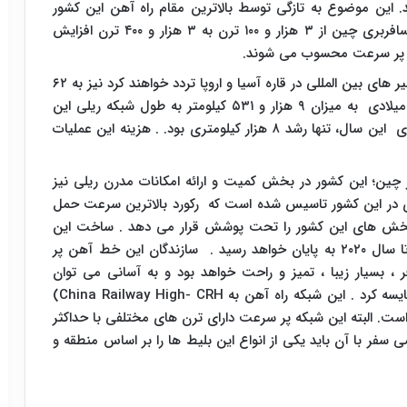
. این موضوع به تازگی توسط بالاترین مقام راه آهن این کشور
اعلام شد. در همین راستا قرار است تعداد قطارهای مسافربری چین از ۳ هزار و ۱۰۰ ترن به ۳ هزار و ۴۰۰ ترن افزایش
بر اساس این گزارش، قطارهای باری و تجاری که در مسیر های بین المللی در قاره آسیا و اروپا تردد خواهند کرد نیز به ۶۲
قطار افزایش خواهد یافت. گفتنی است در سال ۲۰۱۵ میلادی به میزان ۹ هزار و ۵۳۱ کیلومتر به طول شبکه ریلی این
کشور افزوده شد در حالی که برنامه ریزی انجام شده برای این سال، تنها رشد ۸ هزار کیلومتری بود. . هزینه این عملیات
چین؛ این کشور در بخش کمیت و ارائه امکانات مدرن ریلی نیز
ای در این کشور تاسیس شده است که رکورد بالاترین سرعت حمل
ر بخش های این کشور را تحت پوشش قرار می دهد . ساخت این
شبکه ارتباطی سریع السیر از سال ۲۰۱۲ شروع شده و تا سال ۲۰۲۰ به پایان خواهد رسید . سازندگان این خط آهن پر
 بسیار زیبا ، تمیز و راحت خواهد بود و به آسانی می توان
یسه کرد . این شبکه راه آهن به
CRH
(China Railway High-
 البته این شبکه پر سرعت دارای ترن های مختلفی با حداکثر
ر با آن باید یکی از انواع این بلیط ها را بر اساس منطقه و