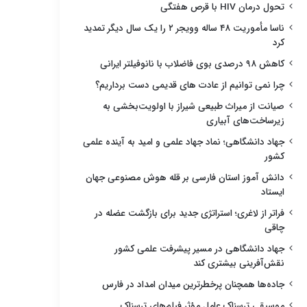
تحول درمان HIV با قرص هفتگی
ناسا مأموریت ۴۸ ساله وویجر ۲ را یک سال دیگر تمدید
کرد
کاهش ۹۸ درصدی بوی فاضلاب با نانوفیلتر ایرانی
چرا نمی توانیم از عادت های قدیمی دست برداریم؟
صیانت از میراث طبیعی شیراز با اولویت‌بخشی به
زیرساخت‌های آبیاری
جهاد دانشگاهی؛ نماد جهاد علمی و امید به آینده علمی
کشور
دانش آموز استان فارسی بر قله هوش مصنوعی جهان
ایستاد
فراتر از لاغری؛ استراتژی جدید برای بازگشت عضله در
چاقی
جهاد دانشگاهی در مسیر پیشرفت علمی کشور
نقش‌آفرینی بیشتری کند
جاده‌ها همچنان پرخطرترین میدان امداد در فارس
موسیقی ترسناک عامل مؤثر فیلم‌های ترسناک