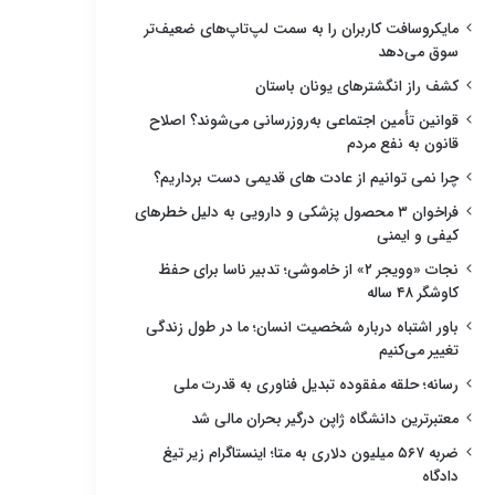
مایکروسافت کاربران را به سمت لپ‌تاپ‌های ضعیف‌تر
سوق می‌دهد
کشف راز انگشترهای یونان باستان
قوانین تأمین اجتماعی به‌روزرسانی می‌شوند؟ اصلاح
قانون به نفع مردم
چرا نمی توانیم از عادت های قدیمی دست برداریم؟
فراخوان ۳ محصول پزشکی و دارویی به دلیل خطرهای
کیفی و ایمنی
نجات «وویجر ۲» از خاموشی؛ تدبیر ناسا برای حفظ
کاوشگر ۴۸ ساله
باور اشتباه درباره شخصیت انسان؛ ما در طول زندگی
تغییر می‌کنیم
رسانه؛ حلقه مفقوده تبدیل فناوری به قدرت ملی
معتبرترین دانشگاه ژاپن درگیر بحران مالی شد
ضربه ۵۶۷ میلیون دلاری به متا؛ اینستاگرام زیر تیغ
دادگاه