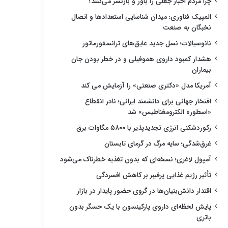
چرا مردم اخبار جعلی را باور و بازنشر می‌کنند؟
المپیک فناوری؛ میدان شناسایی استعدادها و اتصال
نخبگان به صنعت
نانوسیالات؛ نسل جدید عایق‌های ترانسفورماتور
هشدار کمبود داروی هموفیلی و در خطر بودن جان
بیماران
آمریکا مدل «دکتری صنعتی» را آزمایش می کند
افتخار جهانی برای دانشمند ایرانی؛ نادر انقطاع
«اسطوره الکترومغناطیس» شد
رکوردشکنی انرژی تجدیدپذیر با ۵۸۰۰ مگاوات برق
غرق‌شدگی؛ سایه مرگ در گرمای تابستان
آمپول لاغری؛ نسخه‌ای که بدون تغذیه خطرناک می‌شود
تأثیر رژیم غذایی پرفیبر بر کاهش افسردگی
اقتدار دانش‌بنیان‌ها در گروی حضور پایدار در بازار
پایش لحظه‌ای داروی پارکینسون با یک حسگر بدون
باتری