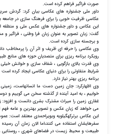
صورت فراگیر فراهم کرده است.
داور ملی جشنواره های عکاسی بیان کرد: گردش سریع 
عکاسی ظرفیت خوبی را برای فرهنگ سازی در جامعه ب
این عکاس و داور جشنواره های عکس ملی و منطقه ای ب
گفت: زبان تصویر به عنوان زبان فرا وطنی ، فراگیر و م
و برجسته سازی کرده است.
وی عکاسی را حرفه ای ظریف و اثر آن را پرمخاطب دان
رویکرد برنامه ریزی برای متصدیان حوزه های منابع ط
وی قدرت بالای بازگویی ، شفاف سازی و خوانش خیلی سر
شرایط متفاوتی را برای دنیای عکاسی ایجاد کرده اس
برنامه ریزی بهتر نیاز دارد.
وی اظهارکرد: جان زمین دست ما انسانهاست، زمینی
خوابیم ، به امید آینده از گذشته سخن می گوییم و دوس
غفاری زمین را میراث مشترک بشری دانست و افزود: زم
می خواهد که زبان عکس و تصویر بهترین و عامه فهم
این عکاس برترکهگیلویه وبویراحمدی معتقد است: عموم
سفرهایشان استفاده می کنند،اما الان زمان آن رسید
طبیعت و محیط زیست در فضاهای شهری ، روستایی و طب