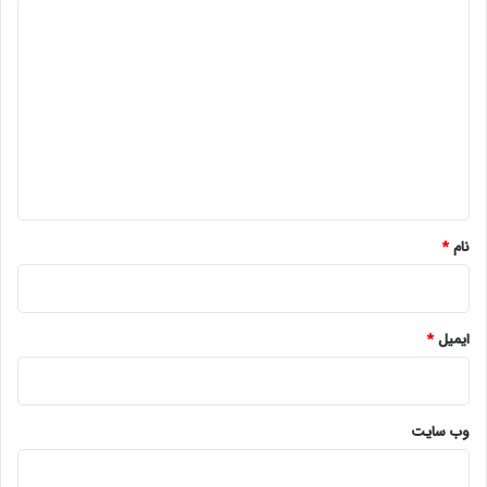
د
ی
د
گ
ا
ه
*
نام
*
ایمیل
*
وب‌ سایت