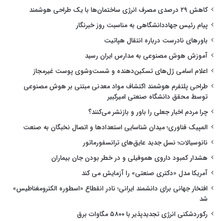
کاهش ۲۹ درصدی مصرف انرژی ساختمان‌ها با یک طراحی هوشمند
پیام رئیس جهاددانشگاهی به مناسبت روز خبرنگار
باورهای نادرست درباره انتقال هپاتیت
آموزش هوش مصنوعی به مدارس ایران رسید
اعلام اسامی ژل‌های تسکین‌دهنده و شست‌وشوی پوست غیرمجاز
طراحی پلتفرم هوشمند اکتشاف مواد معدنی مبتنی بر هوش مصنوعی
توسط محقق دانشگاه صنعتی امیرکبیر
چرا مردم اخبار جعلی را باور و بازنشر می‌کنند؟
المپیک فناوری؛ میدان شناسایی استعدادها و اتصال نخبگان به صنعت
نانوسیالات؛ نسل جدید عایق‌های ترانسفورماتور
هشدار کمبود داروی هموفیلی و در خطر بودن جان بیماران
آمریکا مدل «دکتری صنعتی» را آزمایش می کند
افتخار جهانی برای دانشمند ایرانی؛ نادر انقطاع «اسطوره الکترومغناطیس»
شد
رکوردشکنی انرژی تجدیدپذیر با ۵۸۰۰ مگاوات برق