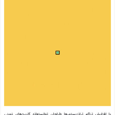
با افزایش تراکم ترانزیستورها طراحان توانسته‌اند کاربردهای نوینی