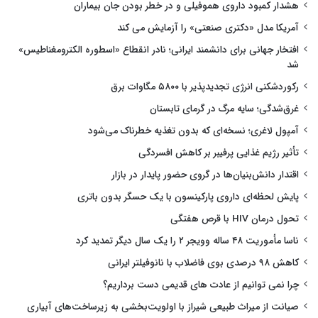
هشدار کمبود داروی هموفیلی و در خطر بودن جان بیماران
آمریکا مدل «دکتری صنعتی» را آزمایش می کند
افتخار جهانی برای دانشمند ایرانی؛ نادر انقطاع «اسطوره الکترومغناطیس»
شد
رکوردشکنی انرژی تجدیدپذیر با ۵۸۰۰ مگاوات برق
غرق‌شدگی؛ سایه مرگ در گرمای تابستان
آمپول لاغری؛ نسخه‌ای که بدون تغذیه خطرناک می‌شود
تأثیر رژیم غذایی پرفیبر بر کاهش افسردگی
اقتدار دانش‌بنیان‌ها در گروی حضور پایدار در بازار
پایش لحظه‌ای داروی پارکینسون با یک حسگر بدون باتری
تحول درمان HIV با قرص هفتگی
ناسا مأموریت ۴۸ ساله وویجر ۲ را یک سال دیگر تمدید کرد
کاهش ۹۸ درصدی بوی فاضلاب با نانوفیلتر ایرانی
چرا نمی توانیم از عادت های قدیمی دست برداریم؟
صیانت از میراث طبیعی شیراز با اولویت‌بخشی به زیرساخت‌های آبیاری