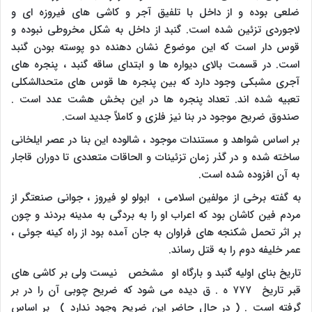
ضلعی بوده و از داخل با تلفیق آجر و کاشی های فیروزه ای و
لاجوردی تزئین شده است. گنبد از داخل به شکل مخروطی نبوده و
قوس دار است که این موضوع نشان دهنده دو پوسته بودن گنبد
است. در قسمت بالای دیواره ها و ابتدای ساقه گنبد ، پنجره های
آجری مشبکی وجود دارد که بین پنجره ها قوس های متحدالشکلی
تعبیه شده اند. تعداد پنجره ها در این بخش هشت عدد است .
صندوق ضریح موجود در بنا نیز فلزی و کاملاً جدید است.
بر اساس شواهد و مستندات موجود ، شالوده این بنا در عصر ایلخانی
ساخته شده و در گذر زمان تزئینات و الحاقات متعددی تا دوران قاجار
به آن افزوده شده است.
به گفته برخی از مولفین اسلامی ، ابولو لو فیروز ، جوانی صنعتگر از
مردم فین کاشان بود که اعراب او را به بردگی به مدینه بردند و چون
بر اثر تحمل شکنجه های فراوان به جان آمده بود از راه کینه جوئی ،
عمر خلیفه دوم را به قتل رساند.
تاریخ بنای اولیه گنبد و بارگاه او مشخص نیست ولی بر کاشی های
قبر تاریخ ۷۷۷ ه . ق دیده می شود که ضریح چوبی آن را در بر
گرفته است . ( در حال حاضر این ضریح وجود ندارد ) بر اساس