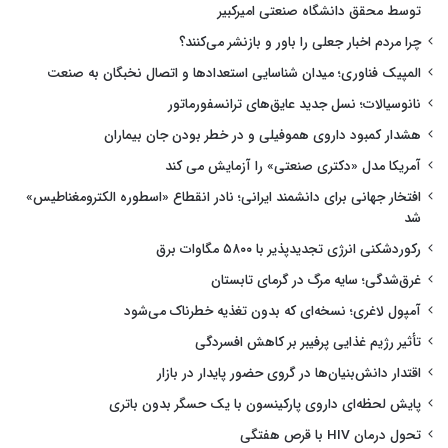
توسط محقق دانشگاه صنعتی امیرکبیر
چرا مردم اخبار جعلی را باور و بازنشر می‌کنند؟
المپیک فناوری؛ میدان شناسایی استعدادها و اتصال نخبگان به صنعت
نانوسیالات؛ نسل جدید عایق‌های ترانسفورماتور
هشدار کمبود داروی هموفیلی و در خطر بودن جان بیماران
آمریکا مدل «دکتری صنعتی» را آزمایش می کند
افتخار جهانی برای دانشمند ایرانی؛ نادر انقطاع «اسطوره الکترومغناطیس»
شد
رکوردشکنی انرژی تجدیدپذیر با ۵۸۰۰ مگاوات برق
غرق‌شدگی؛ سایه مرگ در گرمای تابستان
آمپول لاغری؛ نسخه‌ای که بدون تغذیه خطرناک می‌شود
تأثیر رژیم غذایی پرفیبر بر کاهش افسردگی
اقتدار دانش‌بنیان‌ها در گروی حضور پایدار در بازار
پایش لحظه‌ای داروی پارکینسون با یک حسگر بدون باتری
تحول درمان HIV با قرص هفتگی