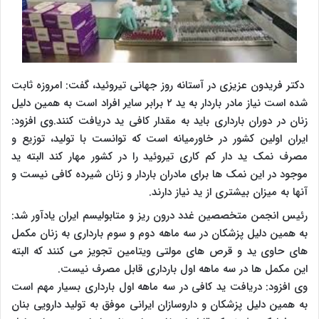
دکتر فریدون عزیزی در آستانه روز جهانی تیروئید، گفت: امروزه ثابت
شده است نیاز مادر باردار به ید ۲ برابر سایر افراد است به همین دلیل
زنان در دوران بارداری باید به مقدار کافی ید دریافت کنند.وی افزود:
ایران اولین کشور در خاورمیانه است که توانست با تولید، توزیع و
مصرف نمک ید دار کم کاری تیروئید را در کشور مهار کند البته ید
موجود در این نمک ها برای مادران باردار و زنان شیرده کافی نیست و
آنها به میزان بیشتری از ید نیاز دارند.
رئیس انجمن متخصصین غدد درون ریز و متابولیسم ایران یادآور شد:
به همین دلیل پزشکان در سه ماهه دوم و سوم بارداری به زنان مکمل
های حاوی ید و قرص های مولتی ویتامین تجویز می کنند که البته
این مکمل ها در سه ماهه اول بارداری قابل مصرف نیست.
وی افزود: دریافت ید کافی در سه ماهه اول بارداری بسیار مهم است
به همین دلیل پزشکان و داروسازان ایرانی موفق به تولید دارویی بنان